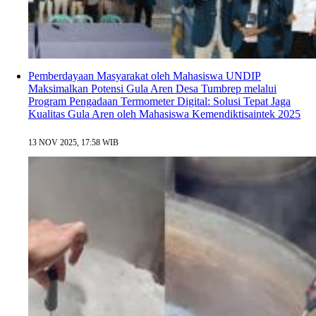
Pemberdayaan Masyarakat oleh Mahasiswa UNDIP
Maksimalkan Potensi Gula Aren Desa Tumbrep melalui
Program Pengadaan Termometer Digital: Solusi Tepat Jaga
Kualitas Gula Aren oleh Mahasiswa Kemendiktisaintek 2025
13 NOV 2025, 17:58 WIB