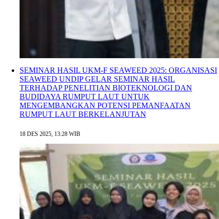
SEMINAR HASIL UKM-F SEAWEED 2025: ORGANISASI
SEAWEED UNDIP GELAR SEMINAR HASIL
TERHADAP PENELITIAN BIOTEKNOLOGI DAN
BUDIDAYA RUMPUT LAUT UNTUK
MENGEMBANGKAN POTENSI PEMANFAATAN
RUMPUT LAUT BERKELANJUTAN
18 DES 2025, 13:28 WIB