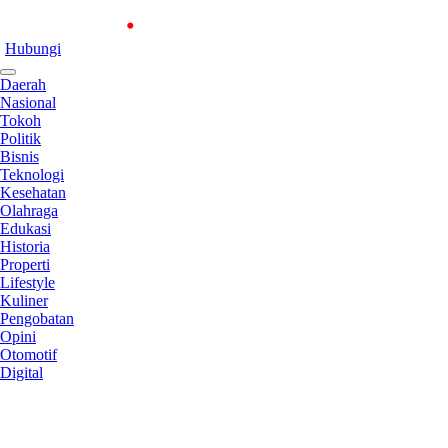
Hubungi
Daerah
Nasional
Tokoh
Politik
Bisnis
Teknologi
Kesehatan
Olahraga
Edukasi
Historia
Properti
Lifestyle
Kuliner
Pengobatan
Opini
Otomotif
Digital