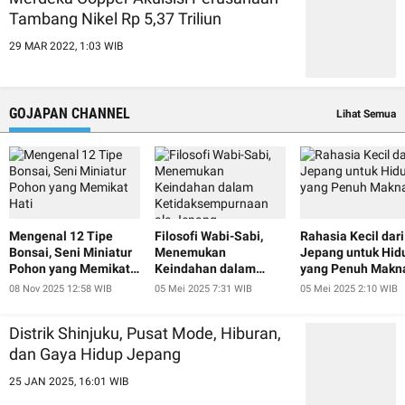
Tambang Nikel Rp 5,37 Triliun
29 MAR 2022, 1:03 WIB
GOJAPAN CHANNEL
Lihat Semua
Mengenal 12 Tipe
Filosofi Wabi-Sabi,
Rahasia Kecil dari
Bonsai, Seni Miniatur
Menemukan
Jepang untuk Hid
Pohon yang Memikat
Keindahan dalam
yang Penuh Makn
Hati
Ketidaksempurnaan
08 Nov 2025 12:58 WIB
05 Mei 2025 7:31 WIB
05 Mei 2025 2:10 WIB
ala Jepang
Distrik Shinjuku, Pusat Mode, Hiburan,
dan Gaya Hidup Jepang
25 JAN 2025, 16:01 WIB