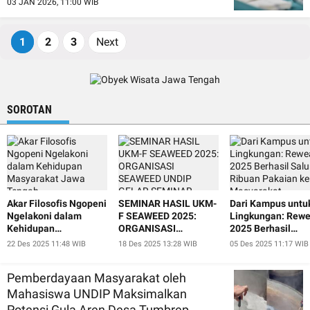
03 JAN 2026, 11:00 WIB
1
2
3
Next
SOROTAN
Akar Filosofis Ngopeni
SEMINAR HASIL UKM-
Dari Kampus untu
Ngelakoni dalam
F SEAWEED 2025:
Lingkungan: Rewe
Kehidupan
ORGANISASI
2025 Berhasil
Masyarakat Jawa
SEAWEED UNDIP
Salurkan Ribuan
22 Des 2025 11:48 WIB
18 Des 2025 13:28 WIB
05 Des 2025 11:17 WIB
Tengah
GELAR SEMINAR
Pakaian ke
HASIL TERHADAP
Masyarakat
Pemberdayaan Masyarakat oleh
PENELITIAN
BIOTEKNOLOGI DAN
Mahasiswa UNDIP Maksimalkan
BUDIDAYA RUMPUT
Potensi Gula Aren Desa Tumbrep