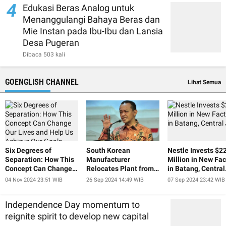
4
Edukasi Beras Analog untuk
Menanggulangi Bahaya Beras dan
Mie Instan pada Ibu-Ibu dan Lansia
Desa Pugeran
Dibaca 503 kali
GOENGLISH CHANNEL
Lihat Semua
Six Degrees of
South Korean
Nestle Invests $2
Separation: How This
Manufacturer
Million in New Fac
Concept Can Change
Relocates Plant from
in Batang, Central
Our Lives and Help Us
China to Indonesia
Java
04 Nov 2024 23:51 WIB
26 Sep 2024 14:49 WIB
07 Sep 2024 23:42 WIB
Achieve Our Goals
Independence Day momentum to
reignite spirit to develop new capital