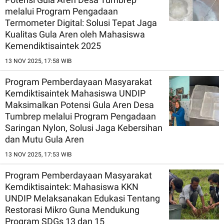
LAUT UNTUK
melalui Program Pengadaan
MENGEMBANGKAN
Termometer Digital: Solusi Tepat Jaga
POTENSI
PEMANFAATAN
Kualitas Gula Aren oleh Mahasiswa
RUMPUT LAUT
Kemendiktisaintek 2025
BERKELANJUTAN
13 NOV 2025, 17:58 WIB
Program Pemberdayaan Masyarakat
Kemdiktisaintek Mahasiswa UNDIP
Maksimalkan Potensi Gula Aren Desa
Tumbrep melalui Program Pengadaan
Saringan Nylon, Solusi Jaga Kebersihan
dan Mutu Gula Aren
13 NOV 2025, 17:53 WIB
Program Pemberdayaan Masyarakat
Kemdiktisaintek: Mahasiswa KKN
UNDIP Melaksanakan Edukasi Tentang
Restorasi Mikro Guna Mendukung
Program SDGs 13 dan 15