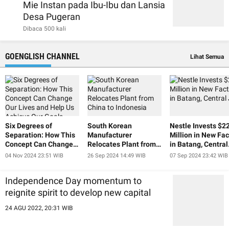
Mie Instan pada Ibu-Ibu dan Lansia
Desa Pugeran
Dibaca 500 kali
GOENGLISH CHANNEL
Lihat Semua
Six Degrees of
South Korean
Nestle Invests $2
Separation: How This
Manufacturer
Million in New Fac
Concept Can Change
Relocates Plant from
in Batang, Central
Our Lives and Help Us
China to Indonesia
Java
04 Nov 2024 23:51 WIB
26 Sep 2024 14:49 WIB
07 Sep 2024 23:42 WIB
Achieve Our Goals
Independence Day momentum to
reignite spirit to develop new capital
24 AGU 2022, 20:31 WIB