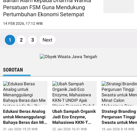
Bahan Alam kepada Dharma Wanita
Persatuan FSM Guna Mendukung
Pertumbuhan Ekonomi Setempat
14 FEB 2026, 17:12 WIB
1
2
3
Next
SOROTAN
Edukasi Beras Analog
Ubah Sampah Organik
Strategi Branding
untuk Menanggulangi
Jadi Eco Enzyme,
Perguruan Tinggi
Bahaya Beras dan Mie
Mahasiswa KKN-T
Swasta untuk Men
Instan pada Ibu-Ibu
UNDIP Ajak Warga
Minat Calon
31 Jan 2026 19:25 WIB
22 Jan 2026 16:31 WIB
18 Jan 2026 8:18 WIB
dan Lansia Desa
Pugeran Peduli
Mahasiswa Baru