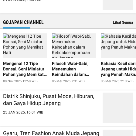
GOJAPAN CHANNEL
Lihat Semua
Mengenal 12 Tipe
Filosofi Wabi-Sabi,
Rahasia Kecil dari
Bonsai, Seni Miniatur
Menemukan
Jepang untuk Hid
Pohon yang Memikat
Keindahan dalam
yang Penuh Makn
Hati
Ketidaksempurnaan
08 Nov 2025 12:58 WIB
05 Mei 2025 7:31 WIB
05 Mei 2025 2:10 WIB
ala Jepang
Distrik Shinjuku, Pusat Mode, Hiburan,
dan Gaya Hidup Jepang
25 JAN 2025, 16:01 WIB
Gyaru, Tren Fashion Anak Muda Jepang