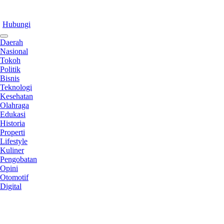
Hubungi
Daerah
Nasional
Tokoh
Politik
Bisnis
Teknologi
Kesehatan
Olahraga
Edukasi
Historia
Properti
Lifestyle
Kuliner
Pengobatan
Opini
Otomotif
Digital