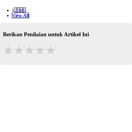
1
2
3
4
5
View All
Berikan Penilaian untuk Artikel Ini
★
★
★
★
★