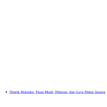
Distrik Shinjuku, Pusat Mode, Hiburan, dan Gaya Hidup Jepang