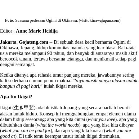
Foto
: Suasana pedesaan Ogimi di Okinawa. (visitokinawajapan.com)
Editor :
Anne Marie Heidija
Jakarta
,
Gojateng.com
-- Di sebuah desa kecil bernama Ogimi di
Okinawa, Jepang, hidup komunitas manula yang luar biasa. Rata-rata
usia mereka melampaui 90 tahun, dan banyak di antaranya masih aktif
bercocok tanam, tertawa bersama tetangga, dan menikmati setiap pagi
dengan semangat.
Ketika ditanya apa rahasia umur panjang mereka, jawabannya sering
kali sederhana namun penuh makna. “
Saya masih punya alasan untuk
bangun di pagi har
i,” itulah ikigai mereka.
Apa Itu Ikigai?
Ikigai (生き甲斐) adalah istilah Jepang yang secara harfiah berarti
alasan untuk hidup. Konsep ini menggabungkan empat elemen utama
dalam hidup seseorang: apa yang kita cintai (
what you love
), apa yang
dibutuhkan dunia (
what the world needs
), apa yang bisa kita dibayar
(
what you can be paid for
), dan apa yang kita kuasai (
what you are
good at
). Di titik temu keempat unsur itulah ikigai ditemukan.