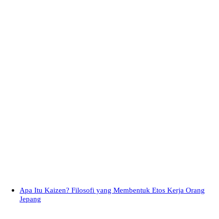
Apa Itu Kaizen? Filosofi yang Membentuk Etos Kerja Orang
Jepang