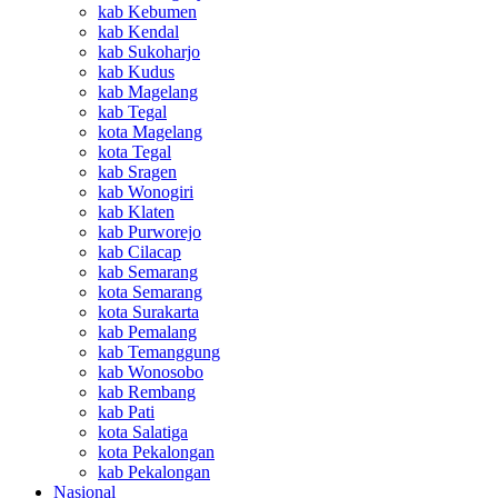
kab Kebumen
kab Kendal
kab Sukoharjo
kab Kudus
kab Magelang
kab Tegal
kota Magelang
kota Tegal
kab Sragen
kab Wonogiri
kab Klaten
kab Purworejo
kab Cilacap
kab Semarang
kota Semarang
kota Surakarta
kab Pemalang
kab Temanggung
kab Wonosobo
kab Rembang
kab Pati
kota Salatiga
kota Pekalongan
kab Pekalongan
Nasional