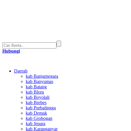
Hubungi
Daerah
kab Banjarnegara
kab Banyumas
kab Batang
kab Blora
kab Boyolali
kab Brebes
kab Purbalingga
kab Demak
kab Grobogan
kab Jepara
kab Karanganyar