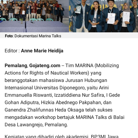
Foto
: Dokumentasi Marina Talks
Editor :
Anne Marie Heidija
Pemalang
,
Gojateng.com
-- Tim MARINA (Mobilizing
Actions for Rights of Nautical Workers) yang
beranggotakan mahasiswa Jurusan Hubungan
Internasional Universitas Diponegoro, yaitu Arini
Emmanuella Riswanti, Izzatiddiena Nur Safira, I Gede
Gohan Adiputra, Hizkia Abednego Pakpahan, dan
Ganendra Zhalifunnas Heda Oksaga telah sukses
mengadakan workshop bertajuk MARINA Talks di Balai
Desa Lawangrejo, Pemalang.
Kegiatan yang dihadiri oleh akademisi, BP3MI Jawa