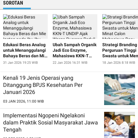
Pertumbuhan Ek
SOROTAN
Setempat
Edukasi Beras Analog
Ubah Sampah Organik
Strategi Branding
untuk Menanggulangi
Jadi Eco Enzyme,
Perguruan Tinggi
Bahaya Beras dan Mie
Mahasiswa KKN-T
Swasta untuk Men
Instan pada Ibu-Ibu
UNDIP Ajak Warga
Minat Calon
31 Jan 2026 19:25 WIB
22 Jan 2026 16:31 WIB
18 Jan 2026 8:18 WIB
dan Lansia Desa
Pugeran Peduli
Mahasiswa Baru
Pugeran
Lingkungan
Kenali 19 Jenis Operasi yang
Ditanggung BPJS Kesehatan Per
Januari 2026
03 JAN 2026, 11:00 WIB
Implementasi Ngopeni Ngelakoni
dalam Praktik Sosial Masyarakat Jawa
Tengah