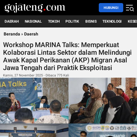
HUBUNGI
DAERAH
NASIONAL
TOKOH
POLITIK
BISNIS
TEKNOLOGI
KESE
Beranda
»
Daerah
Workshop MARINA Talks: Memperkuat
Kolaborasi Lintas Sektor dalam Melindungi
Awak Kapal Perikanan (AKP) Migran Asal
Jawa Tengah dari Praktik Eksploitasi
Kamis, 27 November 2025 - Dibaca 775 Kali