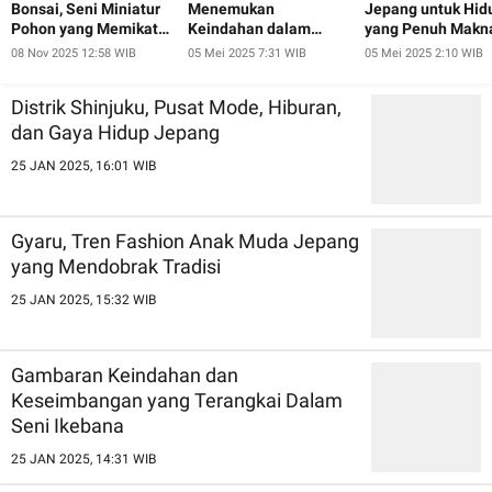
Bonsai, Seni Miniatur
Menemukan
Jepang untuk Hid
Pohon yang Memikat
Keindahan dalam
yang Penuh Makn
Hati
Ketidaksempurnaan
08 Nov 2025 12:58 WIB
05 Mei 2025 7:31 WIB
05 Mei 2025 2:10 WIB
ala Jepang
Distrik Shinjuku, Pusat Mode, Hiburan,
dan Gaya Hidup Jepang
25 JAN 2025, 16:01 WIB
Gyaru, Tren Fashion Anak Muda Jepang
yang Mendobrak Tradisi
25 JAN 2025, 15:32 WIB
Gambaran Keindahan dan
Keseimbangan yang Terangkai Dalam
Seni Ikebana
25 JAN 2025, 14:31 WIB