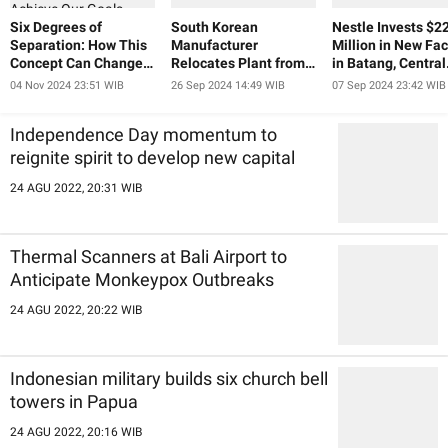
Six Degrees of
South Korean
Nestle Invests $2
Separation: How This
Manufacturer
Million in New Fac
Concept Can Change
Relocates Plant from
in Batang, Central
Our Lives and Help Us
China to Indonesia
Java
04 Nov 2024 23:51 WIB
26 Sep 2024 14:49 WIB
07 Sep 2024 23:42 WIB
Achieve Our Goals
Independence Day momentum to
reignite spirit to develop new capital
24 AGU 2022, 20:31 WIB
Thermal Scanners at Bali Airport to
Anticipate Monkeypox Outbreaks
24 AGU 2022, 20:22 WIB
Indonesian military builds six church bell
towers in Papua
24 AGU 2022, 20:16 WIB