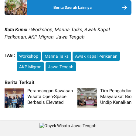
Berita Daerah Lainnya
Kata Kunci :
Workshop, Marina Talks, Awak Kapal
Perikanan, AKP Migran, Jawa Tengah
TAG :
Workshop
Marina Talks
Awak Kapal Perikanan
AKP Migran
Jawa Tengah
Perancangan Kawasan
Tim Pengabdian
Wisata Open-Space
Masyarakat Biolo
Berbasis Elevated
Undip Kenalkan
Platform dengan
Pewarna Tekstil d
Pendekatan Waterfront
Bahan Alam kepa
Design di Desa
Dharma Wanita
Rowoboni
Persatuan FSM G
Mendukung