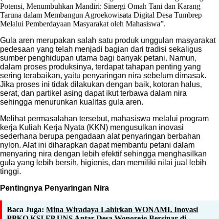
Potensi, Menumbuhkan Mandiri: Sinergi Omah Tani dan Karang
Taruna dalam Membangun Agroekowisata Digital Desa Tumbrep
Melalui Pemberdayaan Masyarakat oleh Mahasiswa”.
Gula aren merupakan salah satu produk unggulan masyarakat
pedesaan yang telah menjadi bagian dari tradisi sekaligus
sumber penghidupan utama bagi banyak petani. Namun,
dalam proses produksinya, terdapat tahapan penting yang
sering terabaikan, yaitu penyaringan nira sebelum dimasak.
Jika proses ini tidak dilakukan dengan baik, kotoran halus,
serat, dan partikel asing dapat ikut terbawa dalam nira
sehingga menurunkan kualitas gula aren.
Melihat permasalahan tersebut, mahasiswa melalui program
kerja Kuliah Kerja Nyata (KKN) mengusulkan inovasi
sederhana berupa pengadaan alat penyaringan berbahan
nylon. Alat ini diharapkan dapat membantu petani dalam
menyaring nira dengan lebih efektif sehingga menghasilkan
gula yang lebih bersih, higienis, dan memiliki nilai jual lebih
tinggi.
Pentingnya Penyaringan Nira
Baca Juga:
Mina Wiradaya Lahirkan WONAMI, Inovasi
PPKO KSI FP UNS Antar Desa Wonorejo Bersinar di