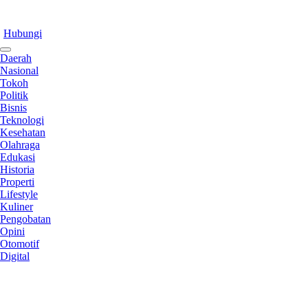
Hubungi
Daerah
Nasional
Tokoh
Politik
Bisnis
Teknologi
Kesehatan
Olahraga
Edukasi
Historia
Properti
Lifestyle
Kuliner
Pengobatan
Opini
Otomotif
Digital