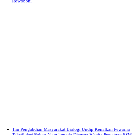
Rowoboni
Tim Pengabdian Masyarakat Biologi Undip Kenalkan Pewarna
Tekstil dari Bahan Alam kepada Dharma Wanita Persatuan FSM