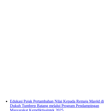
Edukasi Pajak Pertambahan Nilai Kepada Remaja Masjid di
Dukuh Tumbrep Batang melalui Program Pendampingan
Masyarakat Kemdiktisaintek 2025