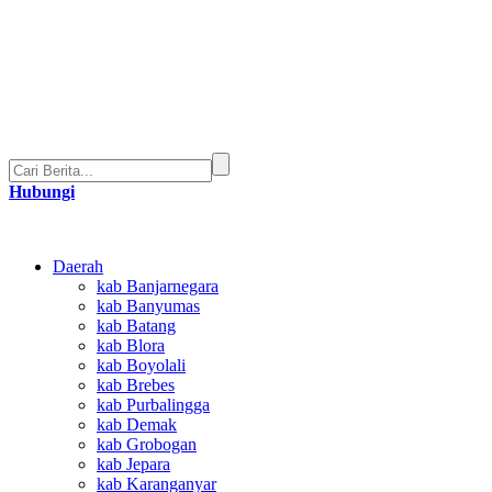
Hubungi
Daerah
kab Banjarnegara
kab Banyumas
kab Batang
kab Blora
kab Boyolali
kab Brebes
kab Purbalingga
kab Demak
kab Grobogan
kab Jepara
kab Karanganyar