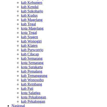
kab Kebumen
kab Kendal
kab Sukoharjo
kab Kudus
kab Magelang
kab Tegal
kota Magelang
kota Tegal
kab Sragen
kab Wonogiri
kab Klaten
kab Purworejo
kab Cilacap
kab Semarang
kota Semarang
kota Surakarta
kab Pemalang
kab Temanggung
kab Wonosobo
kab Rembang
kab Pati
kota Salatiga
kota Pekalongan
kab Pekalongan
Nasional