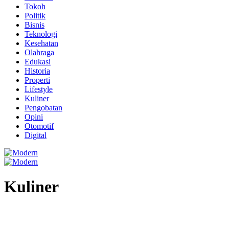
Tokoh
Politik
Bisnis
Teknologi
Kesehatan
Olahraga
Edukasi
Historia
Properti
Lifestyle
Kuliner
Pengobatan
Opini
Otomotif
Digital
Kuliner