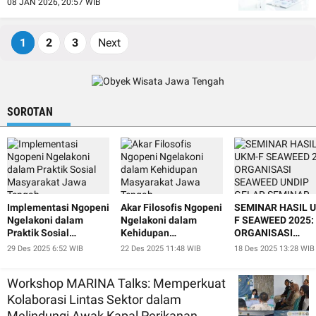
08 JAN 2026, 20:57 WIB
1
2
3
Next
SOROTAN
Implementasi Ngopeni
Akar Filosofis Ngopeni
SEMINAR HASIL 
Ngelakoni dalam
Ngelakoni dalam
F SEAWEED 2025:
Praktik Sosial
Kehidupan
ORGANISASI
Masyarakat Jawa
Masyarakat Jawa
SEAWEED UNDIP
29 Des 2025 6:52 WIB
22 Des 2025 11:48 WIB
18 Des 2025 13:28 WIB
Tengah
Tengah
GELAR SEMINAR
HASIL TERHADAP
Workshop MARINA Talks: Memperkuat
PENELITIAN
BIOTEKNOLOGI D
Kolaborasi Lintas Sektor dalam
BUDIDAYA RUMP
Melindungi Awak Kapal Perikanan