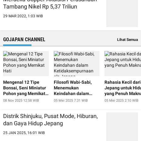
Tambang Nikel Rp 5,37 Triliun
29 MAR 2022, 1:03 WIB
GOJAPAN CHANNEL
Lihat Semua
Mengenal 12 Tipe
Filosofi Wabi-Sabi,
Rahasia Kecil dari
Bonsai, Seni Miniatur
Menemukan
Jepang untuk Hid
Pohon yang Memikat
Keindahan dalam
yang Penuh Makn
Hati
Ketidaksempurnaan
08 Nov 2025 12:58 WIB
05 Mei 2025 7:31 WIB
05 Mei 2025 2:10 WIB
ala Jepang
Distrik Shinjuku, Pusat Mode, Hiburan,
dan Gaya Hidup Jepang
25 JAN 2025, 16:01 WIB