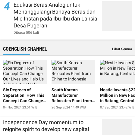
4
Edukasi Beras Analog untuk
Menanggulangi Bahaya Beras dan
Mie Instan pada Ibu-Ibu dan Lansia
Desa Pugeran
Dibaca 506 kali
GOENGLISH CHANNEL
Lihat Semua
Six Degrees of
South Korean
Nestle Invests $2
Separation: How This
Manufacturer
Million in New Fac
Concept Can Change
Relocates Plant from
in Batang, Central
Our Lives and Help Us
China to Indonesia
Java
04 Nov 2024 23:51 WIB
26 Sep 2024 14:49 WIB
07 Sep 2024 23:42 WIB
Achieve Our Goals
Independence Day momentum to
reignite spirit to develop new capital