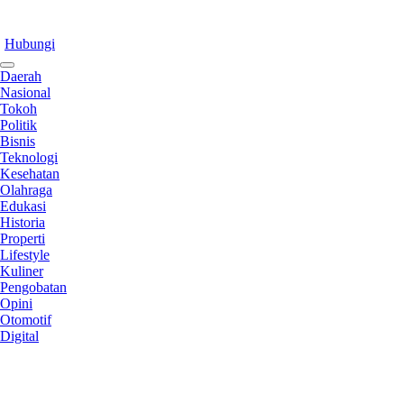
Hubungi
Daerah
Nasional
Tokoh
Politik
Bisnis
Teknologi
Kesehatan
Olahraga
Edukasi
Historia
Properti
Lifestyle
Kuliner
Pengobatan
Opini
Otomotif
Digital