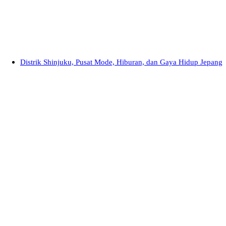
Distrik Shinjuku, Pusat Mode, Hiburan, dan Gaya Hidup Jepang