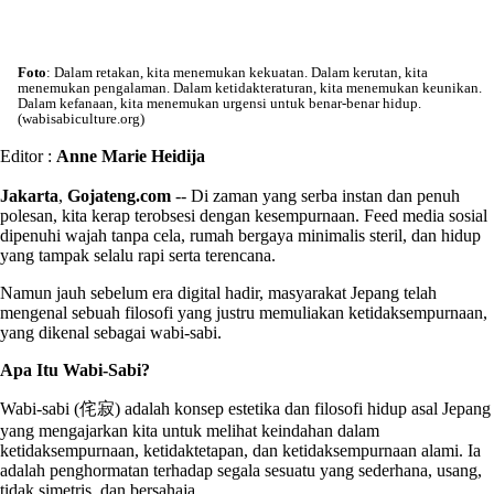
Foto
: Dalam retakan, kita menemukan kekuatan. Dalam kerutan, kita
menemukan pengalaman. Dalam ketidakteraturan, kita menemukan keunikan.
Dalam kefanaan, kita menemukan urgensi untuk benar-benar hidup.
(wabisabiculture.org)
Editor :
Anne Marie Heidija
Jakarta
,
Gojateng.com
-- Di zaman yang serba instan dan penuh
polesan, kita kerap terobsesi dengan kesempurnaan. Feed media sosial
dipenuhi wajah tanpa cela, rumah bergaya minimalis steril, dan hidup
yang tampak selalu rapi serta terencana.
Namun jauh sebelum era digital hadir, masyarakat Jepang telah
mengenal sebuah filosofi yang justru memuliakan ketidaksempurnaan,
yang dikenal sebagai wabi-sabi.
Apa Itu Wabi-Sabi?
Wabi-sabi (侘寂) adalah konsep estetika dan filosofi hidup asal Jepang
yang mengajarkan kita untuk melihat keindahan dalam
ketidaksempurnaan, ketidaktetapan, dan ketidaksempurnaan alami. Ia
adalah penghormatan terhadap segala sesuatu yang sederhana, usang,
tidak simetris, dan bersahaja.