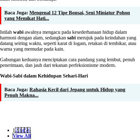
Baca Juga:
Mengenal 12 Tipe Bonsai, Seni Miniatur Pohon
yang Memikat Hati...
Istilah
wabi
awalnya mengacu pada kesederhanaan hidup dalam
harmoni dengan alam, sedangkan
sabi
merujuk pada keindahan yang
datang seiring waktu, seperti karat di logam, retakan di tembikar, atau
warna yang memudar pada kain.
Gabungan keduanya menciptakan cara pandang yang lembut, penuh
penerimaan, dan jauh dari tekanan perfeksionisme modern.
Wabi-Sabi dalam Kehidupan Sehari-Hari
Baca Juga:
Rahasia Kecil dari Jepang untuk Hidup yang
Penuh Makna...
1
2
3
4
5
6
View All