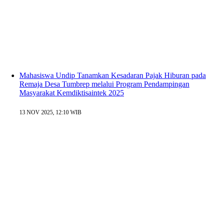
Mahasiswa Undip Tanamkan Kesadaran Pajak Hiburan pada
Remaja Desa Tumbrep melalui Program Pendampingan
Masyarakat Kemdiktisaintek 2025
13 NOV 2025, 12:10 WIB