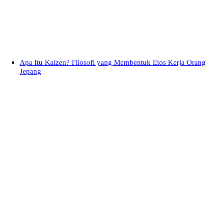
Apa Itu Kaizen? Filosofi yang Membentuk Etos Kerja Orang
Jepang