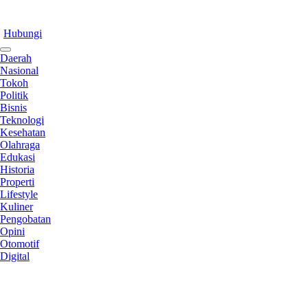
Hubungi
Daerah
Nasional
Tokoh
Politik
Bisnis
Teknologi
Kesehatan
Olahraga
Edukasi
Historia
Properti
Lifestyle
Kuliner
Pengobatan
Opini
Otomotif
Digital