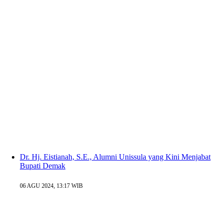
Dr. Hj. Eistianah, S.E., Alumni Unissula yang Kini Menjabat
Bupati Demak
06 AGU 2024, 13:17 WIB