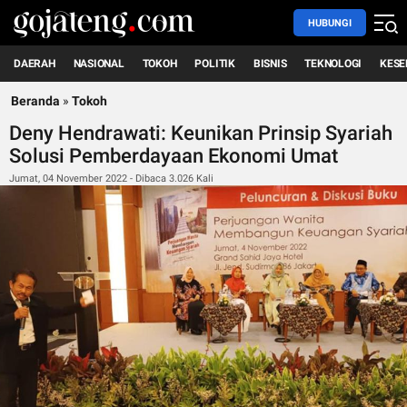
HUBUNGI
DAERAH
NASIONAL
TOKOH
POLITIK
BISNIS
TEKNOLOGI
KESE
Beranda
»
Tokoh
Deny Hendrawati: Keunikan Prinsip Syariah
Solusi Pemberdayaan Ekonomi Umat
Jumat, 04 November 2022 - Dibaca 3.026 Kali