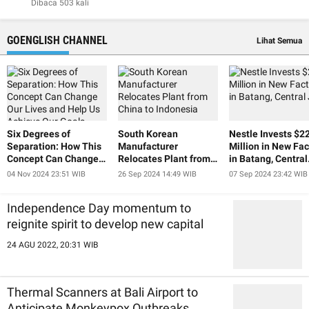
Dibaca 503 kali
GOENGLISH CHANNEL
Lihat Semua
Six Degrees of
South Korean
Nestle Invests $2
Separation: How This
Manufacturer
Million in New Fac
Concept Can Change
Relocates Plant from
in Batang, Central
Our Lives and Help Us
China to Indonesia
Java
04 Nov 2024 23:51 WIB
26 Sep 2024 14:49 WIB
07 Sep 2024 23:42 WIB
Achieve Our Goals
Independence Day momentum to
reignite spirit to develop new capital
24 AGU 2022, 20:31 WIB
Thermal Scanners at Bali Airport to
Anticipate Monkeypox Outbreaks