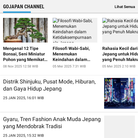
GOJAPAN CHANNEL
Lihat Semua
Mengenal 12 Tipe
Filosofi Wabi-Sabi,
Rahasia Kecil dari
Bonsai, Seni Miniatur
Menemukan
Jepang untuk Hid
Pohon yang Memikat
Keindahan dalam
yang Penuh Makn
Hati
Ketidaksempurnaan
08 Nov 2025 12:58 WIB
05 Mei 2025 7:31 WIB
05 Mei 2025 2:10 WIB
ala Jepang
Distrik Shinjuku, Pusat Mode, Hiburan,
dan Gaya Hidup Jepang
25 JAN 2025, 16:01 WIB
Gyaru, Tren Fashion Anak Muda Jepang
yang Mendobrak Tradisi
25 JAN 2025, 15:32 WIB