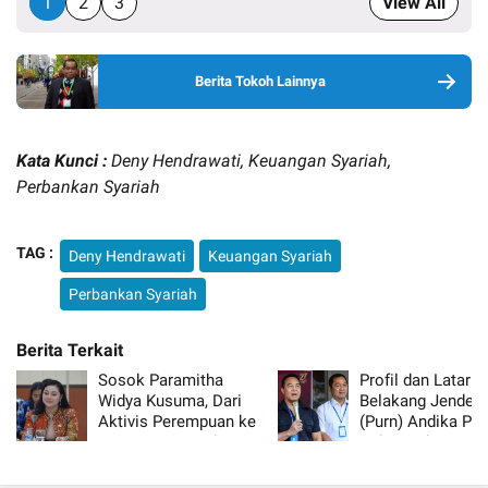
1
2
3
View All
Berita Tokoh Lainnya
Kata Kunci :
Deny Hendrawati, Keuangan Syariah,
Perbankan Syariah
TAG :
Deny Hendrawati
Keuangan Syariah
Perbankan Syariah
Sosok Paramitha
Profil dan Latar
Widya Kusuma, Dari
Belakang Jendera
Aktivis Perempuan ke
(Purn) Andika Per
Kursi Bupati Brebes
Calon Gubernur 
Tengah