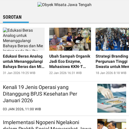
SOROTAN
Edukasi Beras Analog
Ubah Sampah Organik
Strategi Branding
untuk Menanggulangi
Jadi Eco Enzyme,
Perguruan Tinggi
Bahaya Beras dan Mie
Mahasiswa KKN-T
Swasta untuk Men
Instan pada Ibu-Ibu
UNDIP Ajak Warga
Minat Calon
31 Jan 2026 19:25 WIB
22 Jan 2026 16:31 WIB
18 Jan 2026 8:18 WIB
dan Lansia Desa
Pugeran Peduli
Mahasiswa Baru
Pugeran
Lingkungan
Kenali 19 Jenis Operasi yang
Ditanggung BPJS Kesehatan Per
Januari 2026
03 JAN 2026, 11:00 WIB
Implementasi Ngopeni Ngelakoni
dalam Praktik Sosial Masyarakat Jawa