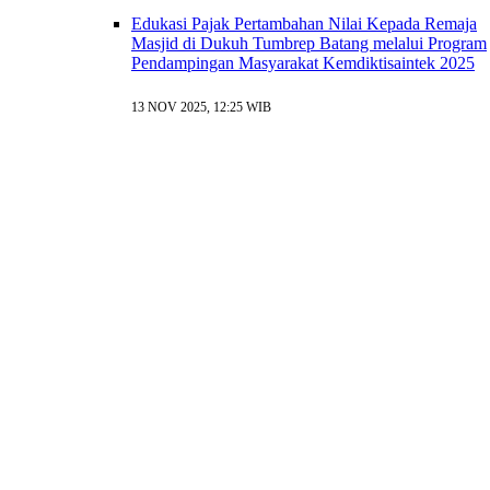
Edukasi Pajak Pertambahan Nilai Kepada Remaja
Masjid di Dukuh Tumbrep Batang melalui Program
Pendampingan Masyarakat Kemdiktisaintek 2025
13 NOV 2025, 12:25 WIB