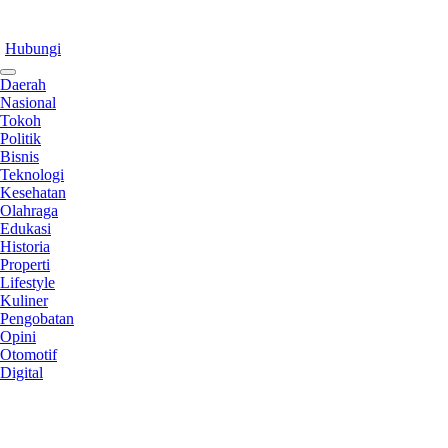
Hubungi
Daerah
Nasional
Tokoh
Politik
Bisnis
Teknologi
Kesehatan
Olahraga
Edukasi
Historia
Properti
Lifestyle
Kuliner
Pengobatan
Opini
Otomotif
Digital