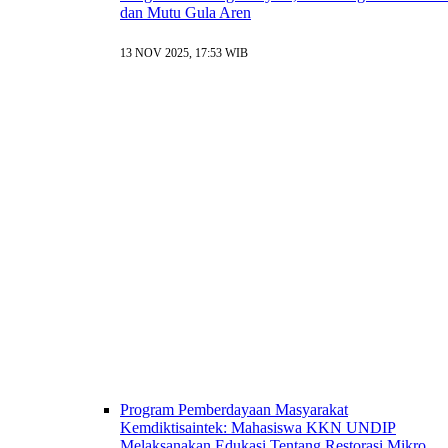
dan Mutu Gula Aren
13 NOV 2025, 17:53 WIB
Program Pemberdayaan Masyarakat
Kemdiktisaintek: Mahasiswa KKN UNDIP
Melaksanakan Edukasi Tentang Restorasi Mikro