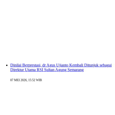
Dinilai Berprestasi, dr Agus Ujianto Kembali Ditunjuk sebagai
Direktur Utama RSI Sultan Agung Semarang
07 MEI 2026, 15:52 WIB