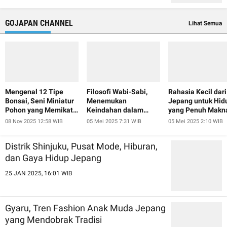
GOJAPAN CHANNEL
Lihat Semua
Mengenal 12 Tipe
Filosofi Wabi-Sabi,
Rahasia Kecil dari
Bonsai, Seni Miniatur
Menemukan
Jepang untuk Hid
Pohon yang Memikat
Keindahan dalam
yang Penuh Makn
Hati
Ketidaksempurnaan
08 Nov 2025 12:58 WIB
05 Mei 2025 7:31 WIB
05 Mei 2025 2:10 WIB
ala Jepang
Distrik Shinjuku, Pusat Mode, Hiburan,
dan Gaya Hidup Jepang
25 JAN 2025, 16:01 WIB
Gyaru, Tren Fashion Anak Muda Jepang
yang Mendobrak Tradisi