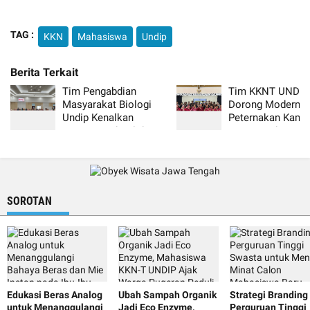
TAG :
KKN
Mahasiswa
Undip
Tim Pengabdian
Tim KKNT UNDIP
Masyarakat Biologi
Dorong Modernis
Undip Kenalkan
Peternakan Kambi
Pewarna Tekstil dari
Desa Sumberejo
Bahan Alam kepada
Dharma Wanita
Persatuan FSM Guna
Mendukung
Pertumbuhan Ekonomi
SOROTAN
Setempat
Edukasi Beras Analog
Ubah Sampah Organik
Strategi Branding
untuk Menanggulangi
Jadi Eco Enzyme,
Perguruan Tinggi