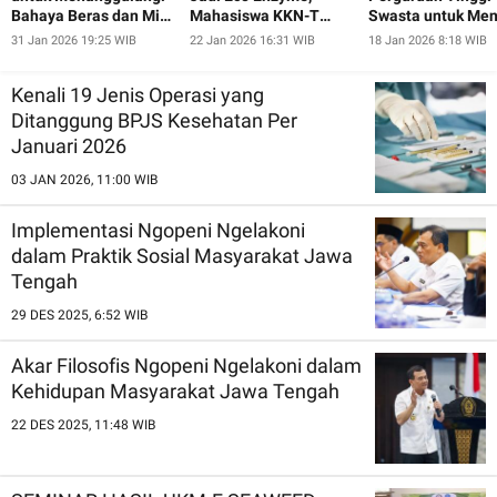
Bahaya Beras dan Mie
Mahasiswa KKN-T
Swasta untuk Men
Instan pada Ibu-Ibu
UNDIP Ajak Warga
Minat Calon
31 Jan 2026 19:25 WIB
22 Jan 2026 16:31 WIB
18 Jan 2026 8:18 WIB
dan Lansia Desa
Pugeran Peduli
Mahasiswa Baru
Pugeran
Lingkungan
Kenali 19 Jenis Operasi yang
Ditanggung BPJS Kesehatan Per
Januari 2026
03 JAN 2026, 11:00 WIB
Implementasi Ngopeni Ngelakoni
dalam Praktik Sosial Masyarakat Jawa
Tengah
29 DES 2025, 6:52 WIB
Akar Filosofis Ngopeni Ngelakoni dalam
Kehidupan Masyarakat Jawa Tengah
22 DES 2025, 11:48 WIB