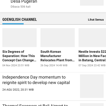
Desa Pugeran
Dibaca 506 kali
GOENGLISH CHANNEL
Lihat Semua
Six Degrees of
South Korean
Nestle Invests $2
Separation: How This
Manufacturer
Million in New Fac
Concept Can Change
Relocates Plant from
in Batang, Central
Our Lives and Help Us
China to Indonesia
Java
04 Nov 2024 23:51 WIB
26 Sep 2024 14:49 WIB
07 Sep 2024 23:42 WIB
Achieve Our Goals
Independence Day momentum to
reignite spirit to develop new capital
24 AGU 2022, 20:31 WIB
Thermal Scanners at Bali Airport to