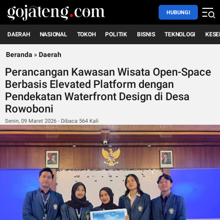
HUBUNGI
DAERAH
NASIONAL
TOKOH
POLITIK
BISNIS
TEKNOLOGI
KESE
Beranda
»
Daerah
Perancangan Kawasan Wisata Open-Space
Berbasis Elevated Platform dengan
Pendekatan Waterfront Design di Desa
Rowoboni
Senin, 09 Maret 2026 - Dibaca 564 Kali