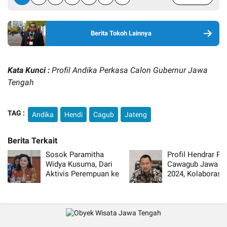
Berita Tokoh Lainnya
Kata Kunci :
Profil Andika Perkasa Calon Gubernur Jawa
Tengah
TAG :
Andika
Hendi
Cagub
Jateng
Sosok Paramitha
Profil Hendrar Pri
Widya Kusuma, Dari
Cawagub Jawa T
Aktivis Perempuan ke
2024, Kolaborasi S
Kursi Bupati Brebes
dan Militer untuk
Tengah