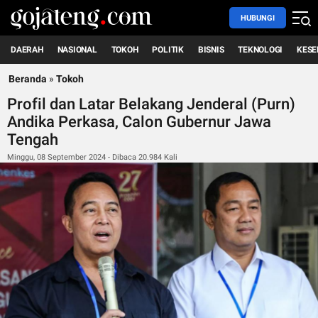
HUBUNGI
DAERAH
NASIONAL
TOKOH
POLITIK
BISNIS
TEKNOLOGI
KESE
Beranda
»
Tokoh
Profil dan Latar Belakang Jenderal (Purn)
Andika Perkasa, Calon Gubernur Jawa
Tengah
Minggu, 08 September 2024 - Dibaca 20.984 Kali