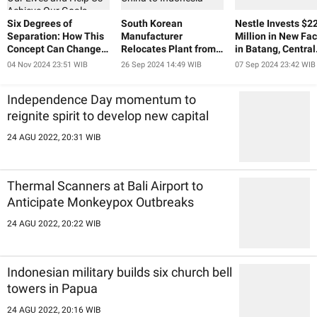
Six Degrees of
South Korean
Nestle Invests $2
Separation: How This
Manufacturer
Million in New Fac
Concept Can Change
Relocates Plant from
in Batang, Central
Our Lives and Help Us
China to Indonesia
Java
04 Nov 2024 23:51 WIB
26 Sep 2024 14:49 WIB
07 Sep 2024 23:42 WIB
Achieve Our Goals
Independence Day momentum to
reignite spirit to develop new capital
24 AGU 2022, 20:31 WIB
Thermal Scanners at Bali Airport to
Anticipate Monkeypox Outbreaks
24 AGU 2022, 20:22 WIB
Indonesian military builds six church bell
towers in Papua
24 AGU 2022, 20:16 WIB