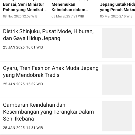
Bonsai, Seni Miniatur
Menemukan
Jepang untuk Hid
Pohon yang Memikat
Keindahan dalam
yang Penuh Makn
Hati
Ketidaksempurnaan
08 Nov 2025 12:58 WIB
05 Mei 2025 7:31 WIB
05 Mei 2025 2:10 WIB
ala Jepang
Distrik Shinjuku, Pusat Mode, Hiburan,
dan Gaya Hidup Jepang
25 JAN 2025, 16:01 WIB
Gyaru, Tren Fashion Anak Muda Jepang
yang Mendobrak Tradisi
25 JAN 2025, 15:32 WIB
Gambaran Keindahan dan
Keseimbangan yang Terangkai Dalam
Seni Ikebana
25 JAN 2025, 14:31 WIB