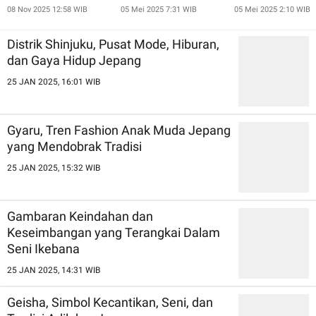
Hati
Ketidaksempurnaan
08 Nov 2025 12:58 WIB
05 Mei 2025 7:31 WIB
05 Mei 2025 2:10 WIB
ala Jepang
Distrik Shinjuku, Pusat Mode, Hiburan,
dan Gaya Hidup Jepang
25 JAN 2025, 16:01 WIB
Gyaru, Tren Fashion Anak Muda Jepang
yang Mendobrak Tradisi
25 JAN 2025, 15:32 WIB
Gambaran Keindahan dan
Keseimbangan yang Terangkai Dalam
Seni Ikebana
25 JAN 2025, 14:31 WIB
Geisha, Simbol Kecantikan, Seni, dan