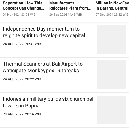
Separation: How This
Manufacturer
Million in New Fac
Concept Can Change
Relocates Plant from
in Batang, Central
Our Lives and Help Us
China to Indonesia
Java
04 Nov 2024 23:51 WIB
26 Sep 2024 14:49 WIB
07 Sep 2024 23:42 WIB
Achieve Our Goals
Independence Day momentum to
reignite spirit to develop new capital
24 AGU 2022, 20:31 WIB
Thermal Scanners at Bali Airport to
Anticipate Monkeypox Outbreaks
24 AGU 2022, 20:22 WIB
Indonesian military builds six church bell
towers in Papua
24 AGU 2022, 20:16 WIB