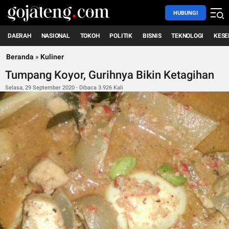
HUBUNGI
DAERAH
NASIONAL
TOKOH
POLITIK
BISNIS
TEKNOLOGI
KESE
Beranda
»
Kuliner
Tumpang Koyor, Gurihnya Bikin Ketagihan
Selasa, 29 September 2020 - Dibaca 3.926 Kali