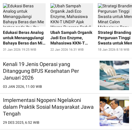
Edukasi Beras Analog
Ubah Sampah Organik
Strategi Branding
untuk Menanggulangi
Jadi Eco Enzyme,
Perguruan Tinggi
Bahaya Beras dan Mie
Mahasiswa KKN-T
Swasta untuk Men
Instan pada Ibu-Ibu
UNDIP Ajak Warga
Minat Calon
31 Jan 2026 19:25 WIB
22 Jan 2026 16:31 WIB
18 Jan 2026 8:18 WIB
dan Lansia Desa
Pugeran Peduli
Mahasiswa Baru
Pugeran
Lingkungan
Kenali 19 Jenis Operasi yang
Ditanggung BPJS Kesehatan Per
Januari 2026
03 JAN 2026, 11:00 WIB
Implementasi Ngopeni Ngelakoni
dalam Praktik Sosial Masyarakat Jawa
Tengah
29 DES 2025, 6:52 WIB