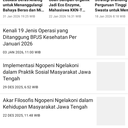
untuk Menanggulangi
Jadi Eco Enzyme,
Perguruan Tinggi
Bahaya Beras dan Mie
Mahasiswa KKN-T
Swasta untuk Men
Instan pada Ibu-Ibu
UNDIP Ajak Warga
Minat Calon
31 Jan 2026 19:25 WIB
22 Jan 2026 16:31 WIB
18 Jan 2026 8:18 WIB
dan Lansia Desa
Pugeran Peduli
Mahasiswa Baru
Pugeran
Lingkungan
Kenali 19 Jenis Operasi yang
Ditanggung BPJS Kesehatan Per
Januari 2026
03 JAN 2026, 11:00 WIB
Implementasi Ngopeni Ngelakoni
dalam Praktik Sosial Masyarakat Jawa
Tengah
29 DES 2025, 6:52 WIB
Akar Filosofis Ngopeni Ngelakoni dalam
Kehidupan Masyarakat Jawa Tengah
22 DES 2025, 11:48 WIB