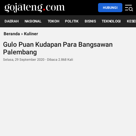
HUBUNGI
DAERAH
NASIONAL
TOKOH
POLITIK
BISNIS
TEKNOLOGI
KESE
Beranda
»
Kuliner
Gulo Puan Kudapan Para Bangsawan
Palembang
Selasa, 29 September 2020 - Dibaca 2.868 Kali