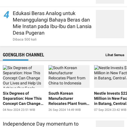
4
Edukasi Beras Analog untuk
Menanggulangi Bahaya Beras dan
Mie Instan pada Ibu-Ibu dan Lansia
Desa Pugeran
Dibaca 500 kali
GOENGLISH CHANNEL
Lihat Semua
Six Degrees of
South Korean
Nestle Invests $2
Separation: How This
Manufacturer
Million in New Fac
Concept Can Change
Relocates Plant from
in Batang, Central
Our Lives and Help Us
China to Indonesia
Java
04 Nov 2024 23:51 WIB
26 Sep 2024 14:49 WIB
07 Sep 2024 23:42 WIB
Achieve Our Goals
Independence Day momentum to