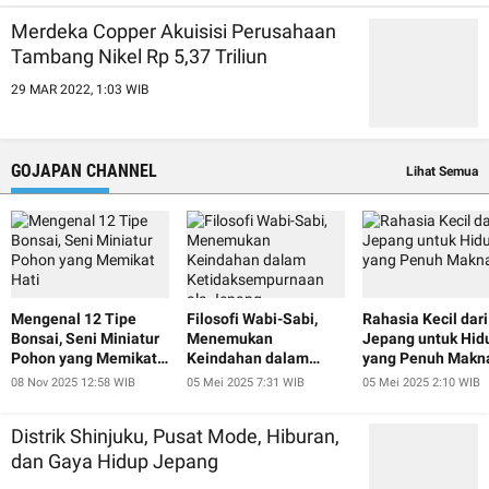
Merdeka Copper Akuisisi Perusahaan
Tambang Nikel Rp 5,37 Triliun
29 MAR 2022, 1:03 WIB
GOJAPAN CHANNEL
Lihat Semua
Mengenal 12 Tipe
Filosofi Wabi-Sabi,
Rahasia Kecil dari
Bonsai, Seni Miniatur
Menemukan
Jepang untuk Hid
Pohon yang Memikat
Keindahan dalam
yang Penuh Makn
Hati
Ketidaksempurnaan
08 Nov 2025 12:58 WIB
05 Mei 2025 7:31 WIB
05 Mei 2025 2:10 WIB
ala Jepang
Distrik Shinjuku, Pusat Mode, Hiburan,
dan Gaya Hidup Jepang