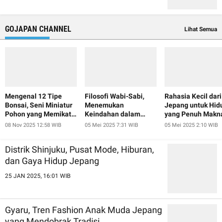
GOJAPAN CHANNEL
Lihat Semua
Mengenal 12 Tipe
Filosofi Wabi-Sabi,
Rahasia Kecil dari
Bonsai, Seni Miniatur
Menemukan
Jepang untuk Hid
Pohon yang Memikat
Keindahan dalam
yang Penuh Makn
Hati
Ketidaksempurnaan
08 Nov 2025 12:58 WIB
05 Mei 2025 7:31 WIB
05 Mei 2025 2:10 WIB
ala Jepang
Distrik Shinjuku, Pusat Mode, Hiburan,
dan Gaya Hidup Jepang
25 JAN 2025, 16:01 WIB
Gyaru, Tren Fashion Anak Muda Jepang
yang Mendobrak Tradisi