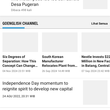
Desa Pugeran
Dibaca 498 kali
GOENGLISH CHANNEL
Lihat Semua
Six Degrees of
South Korean
Nestle Invests $2
Separation: How This
Manufacturer
Million in New Fac
Concept Can Change
Relocates Plant from
in Batang, Central
Our Lives and Help Us
China to Indonesia
Java
04 Nov 2024 23:51 WIB
26 Sep 2024 14:49 WIB
07 Sep 2024 23:42 WIB
Achieve Our Goals
Independence Day momentum to
reignite spirit to develop new capital
24 AGU 2022, 20:31 WIB