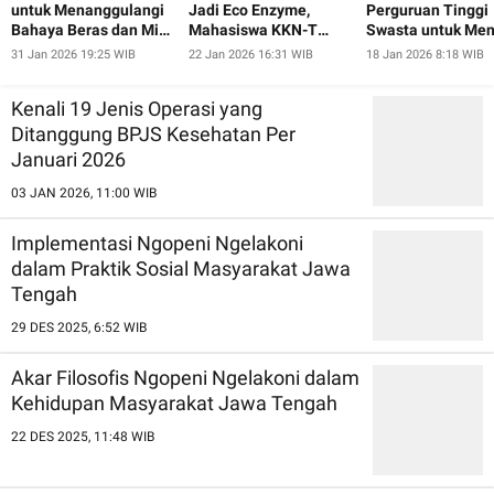
untuk Menanggulangi
Jadi Eco Enzyme,
Perguruan Tinggi
Bahaya Beras dan Mie
Mahasiswa KKN-T
Swasta untuk Men
Instan pada Ibu-Ibu
UNDIP Ajak Warga
Minat Calon
31 Jan 2026 19:25 WIB
22 Jan 2026 16:31 WIB
18 Jan 2026 8:18 WIB
dan Lansia Desa
Pugeran Peduli
Mahasiswa Baru
Pugeran
Lingkungan
Kenali 19 Jenis Operasi yang
Ditanggung BPJS Kesehatan Per
Januari 2026
03 JAN 2026, 11:00 WIB
Implementasi Ngopeni Ngelakoni
dalam Praktik Sosial Masyarakat Jawa
Tengah
29 DES 2025, 6:52 WIB
Akar Filosofis Ngopeni Ngelakoni dalam
Kehidupan Masyarakat Jawa Tengah
22 DES 2025, 11:48 WIB