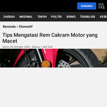
HUBUNGI
DAERAH
NASIONAL
TOKOH
POLITIK
BISNIS
TEKNOLOGI
KESE
Beranda
»
Otomotif
Tips Mengatasi Rem Cakram Motor yang
Macet
Senin, 05 Oktober 2020 - Dibaca 1.483 Kali