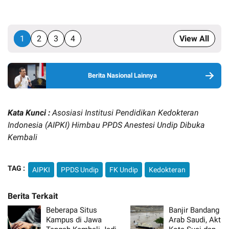
1
2
3
4
View All
Berita Nasional Lainnya
Kata Kunci :
Asosiasi Institusi Pendidikan Kedokteran
Indonesia (AIPKI) Himbau PPDS Anestesi Undip Dibuka
Kembali
TAG :
AIPKI
PPDS Undip
FK Undip
Kedokteran
Beberapa Situs
Banjir Bandang Te
Kampus di Jawa
Arab Saudi, Aktiv