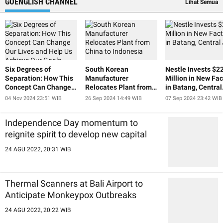
GOENGLISH CHANNEL
Lihat Semua
Six Degrees of
South Korean
Nestle Invests $2
Separation: How This
Manufacturer
Million in New Fac
Concept Can Change
Relocates Plant from
in Batang, Central
Our Lives and Help Us
China to Indonesia
Java
04 Nov 2024 23:51 WIB
26 Sep 2024 14:49 WIB
07 Sep 2024 23:42 WIB
Achieve Our Goals
Independence Day momentum to
reignite spirit to develop new capital
24 AGU 2022, 20:31 WIB
Thermal Scanners at Bali Airport to
Anticipate Monkeypox Outbreaks
24 AGU 2022, 20:22 WIB