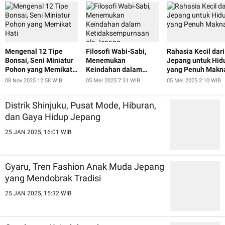
Mengenal 12 Tipe
Filosofi Wabi-Sabi,
Rahasia Kecil dari
Bonsai, Seni Miniatur
Menemukan
Jepang untuk Hid
Pohon yang Memikat
Keindahan dalam
yang Penuh Makn
Hati
Ketidaksempurnaan
08 Nov 2025 12:58 WIB
05 Mei 2025 7:31 WIB
05 Mei 2025 2:10 WIB
ala Jepang
Distrik Shinjuku, Pusat Mode, Hiburan,
dan Gaya Hidup Jepang
25 JAN 2025, 16:01 WIB
Gyaru, Tren Fashion Anak Muda Jepang
yang Mendobrak Tradisi
25 JAN 2025, 15:32 WIB