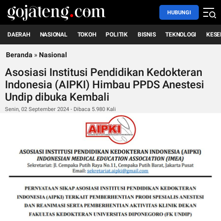
HUBUNGI
DAERAH
NASIONAL
TOKOH
POLITIK
BISNIS
TEKNOLOGI
KESE
Beranda
»
Nasional
Asosiasi Institusi Pendidikan Kedokteran
Indonesia (AIPKI) Himbau PPDS Anestesi
Undip dibuka Kembali
Senin, 02 September 2024 - Dibaca 5.980 Kali