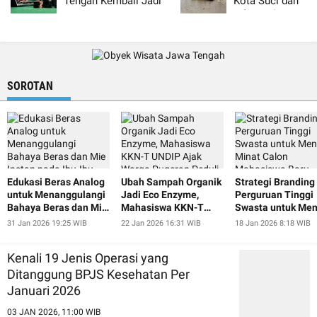
Tengah Kembali Jadi
Kota Suci dan
Sasaran Peretasan
Infrastruktur Ter
Judi Online
SOROTAN
Edukasi Beras Analog
Ubah Sampah Organik
Strategi Branding
untuk Menanggulangi
Jadi Eco Enzyme,
Perguruan Tinggi
Bahaya Beras dan Mie
Mahasiswa KKN-T
Swasta untuk Men
Instan pada Ibu-Ibu
UNDIP Ajak Warga
Minat Calon
31 Jan 2026 19:25 WIB
22 Jan 2026 16:31 WIB
18 Jan 2026 8:18 WIB
dan Lansia Desa
Pugeran Peduli
Mahasiswa Baru
Pugeran
Lingkungan
Kenali 19 Jenis Operasi yang
Ditanggung BPJS Kesehatan Per
Januari 2026
03 JAN 2026, 11:00 WIB