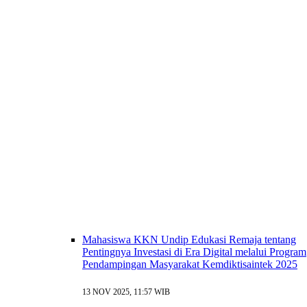
Mahasiswa KKN Undip Edukasi Remaja tentang
Pentingnya Investasi di Era Digital melalui Program
Pendampingan Masyarakat Kemdiktisaintek 2025
13 NOV 2025, 11:57 WIB