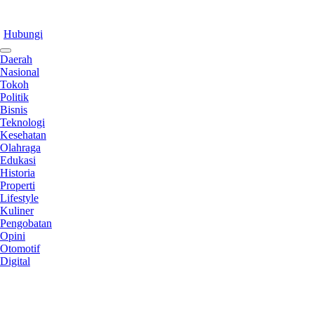
Hubungi
Daerah
Nasional
Tokoh
Politik
Bisnis
Teknologi
Kesehatan
Olahraga
Edukasi
Historia
Properti
Lifestyle
Kuliner
Pengobatan
Opini
Otomotif
Digital