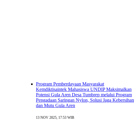
Program Pemberdayaan Masyarakat
Kemdiktisaintek Mahasiswa UNDIP Maksimalkan
Potensi Gula Aren Desa Tumbrep melalui Program
Pengadaan Saringan Nylon, Solusi Jaga Kebersihan
dan Mutu Gula Aren
13 NOV 2025, 17:53 WIB