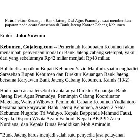
Foto
: irektur Keuangan Bank Jateng Dwi Agus Pramudya saat memberikan
paparan pada acara Sarasehan di Bank Jateng Kantor Cabang Kebumen
Editor :
Joko Yuwono
Kebumen
,
Gojateng.com
-- Pemerintah Kabupaten Kebumen akan
menambah penyertaan modal di Bank Jateng cabang setempat, yakni
dari yang sebelumnya Rp42 miliar menjadi Rp48 miliar.
Hal itu disampaikan Bupati Kebumen Yazid Mahfudz saat menghadiri
Sarasehan Bupati Kebumen dan Direktur Keuangan Bank Jateng
bersama Karyawan Bank Jateng Cabang Kebumen, Kamis (13/2).
Hadir pada acara tersebut di antaranya Direktur Keuangan Bank
Jateng Dwi Agus Pramudya, Pemimpin Cabang Koordinator
Magelang Wahyu Wibowo, Pemimpin Cabang Kebumen Yudiantoro
bersama para karyawan Bank Jateng Kebumen, Asisten 2 Setda
Kebumen Nugroho Tri Waluyo, Kepala Bappenda Mahmud Fauzi,
Kepala Dispora Wisata Azam Fathoni, Kepala BKPPD Asep
Nurdiana, dan Kepala Dinas Pendidikan Moh Amirudin.
"Bank Jateng harus menjadi salah satu penyedia jasa pelayanan