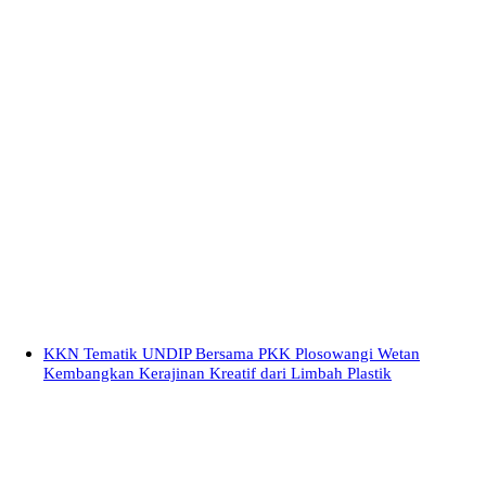
KKN Tematik UNDIP Bersama PKK Plosowangi Wetan
Kembangkan Kerajinan Kreatif dari Limbah Plastik