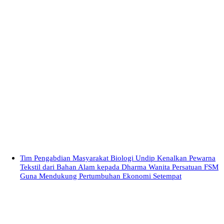
Tim Pengabdian Masyarakat Biologi Undip Kenalkan Pewarna
Tekstil dari Bahan Alam kepada Dharma Wanita Persatuan FSM
Guna Mendukung Pertumbuhan Ekonomi Setempat