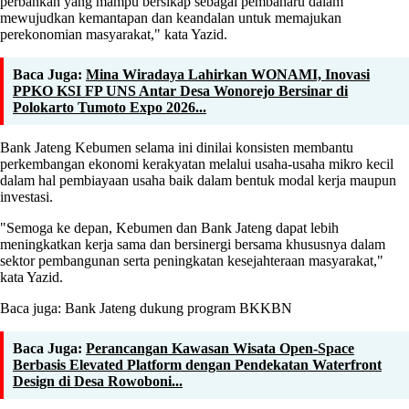
perbankan yang mampu bersikap sebagai pembaharu dalam
mewujudkan kemantapan dan keandalan untuk memajukan
perekonomian masyarakat," kata Yazid.
Baca Juga:
Mina Wiradaya Lahirkan WONAMI, Inovasi
PPKO KSI FP UNS Antar Desa Wonorejo Bersinar di
Polokarto Tumoto Expo 2026...
Bank Jateng Kebumen selama ini dinilai konsisten membantu
perkembangan ekonomi kerakyatan melalui usaha-usaha mikro kecil
dalam hal pembiayaan usaha baik dalam bentuk modal kerja maupun
investasi.
"Semoga ke depan, Kebumen dan Bank Jateng dapat lebih
meningkatkan kerja sama dan bersinergi bersama khususnya dalam
sektor pembangunan serta peningkatan kesejahteraan masyarakat,"
kata Yazid.
Baca juga: Bank Jateng dukung program BKKBN
Baca Juga:
Perancangan Kawasan Wisata Open-Space
Berbasis Elevated Platform dengan Pendekatan Waterfront
Design di Desa Rowoboni...