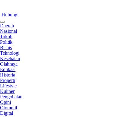
Hubungi
Daerah
Nasional
Tokoh
Politik
Bisnis
Teknologi
Kesehatan
Olahraga
Edukasi
Historia
Properti
Lifestyle
Kuliner
Pengobatan
Opini
Otomotif
Digital