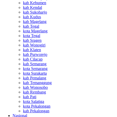
kab Kebumen
kab Kendal
kab Sukoharjo
kab Kudus
kab Magelang
kab Tegal
kota Magelang
kota Tegal
kab Sragen
kab Wonogiri
kab Klaten
kab Purworejo
kab Cilacap
kab Semarang
kota Semarang
kota Surakarta
kab Pemalang
kab Temanggung
kab Wonosobo
kab Rembang
kab Pati
kota Salatiga
kota Pekalongan
kab Pekalongan
Nasional