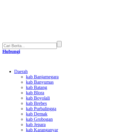
Hubungi
Daerah
kab Banjarnegara
kab Banyumas
kab Batang
kab Blora
kab Boyolali
kab Brebes
kab Purbalingga
kab Demak
kab Grobogan
kab Jepara
kab Karanganyar