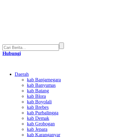
Hubungi
Daerah
kab Banjarnegara
kab Banyumas
kab Batang
kab Blora
kab Boyolali
kab Brebes
kab Purbalingga
kab Demak
kab Grobogan
kab Jepara
kab Karanganyar