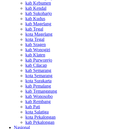
kab Kebumen
kab Kendal
kab Sukoharjo
kab Kudus
kab Magelang
kab Tegal
kota Magelang
kota Tegal
kab Sragen
kab Wonogiri
kab Klaten
kab Purworejo
kab Cilacap
kab Semarang
kota Semarang
kota Surakarta
kab Pemalang
kab Temanggung
kab Wonosobo
kab Rembang
kab Pati
kota Salatiga
kota Pekalongan
kab Pekalongan
Nasional