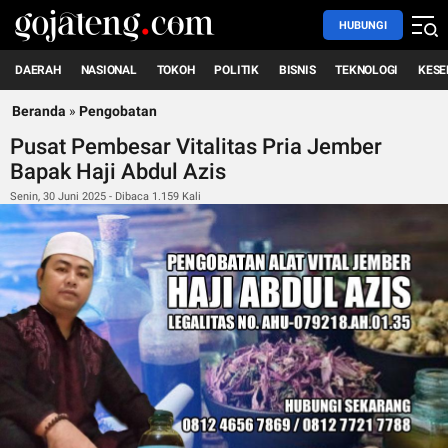
HUBUNGI
DAERAH
NASIONAL
TOKOH
POLITIK
BISNIS
TEKNOLOGI
KESE
Beranda
»
Pengobatan
Pusat Pembesar Vitalitas Pria Jember
Bapak Haji Abdul Azis
Senin, 30 Juni 2025 - Dibaca 1.159 Kali