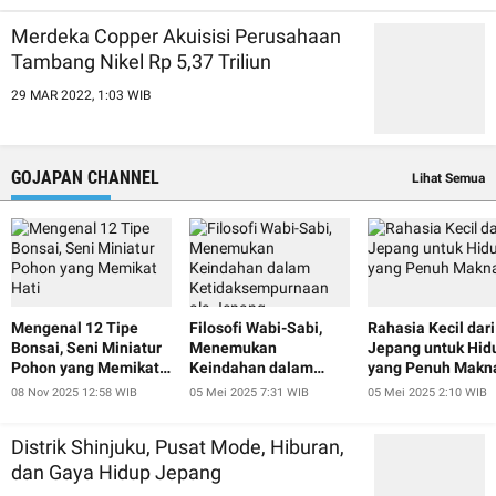
Merdeka Copper Akuisisi Perusahaan
Tambang Nikel Rp 5,37 Triliun
29 MAR 2022, 1:03 WIB
GOJAPAN CHANNEL
Lihat Semua
Mengenal 12 Tipe
Filosofi Wabi-Sabi,
Rahasia Kecil dari
Bonsai, Seni Miniatur
Menemukan
Jepang untuk Hid
Pohon yang Memikat
Keindahan dalam
yang Penuh Makn
Hati
Ketidaksempurnaan
08 Nov 2025 12:58 WIB
05 Mei 2025 7:31 WIB
05 Mei 2025 2:10 WIB
ala Jepang
Distrik Shinjuku, Pusat Mode, Hiburan,
dan Gaya Hidup Jepang