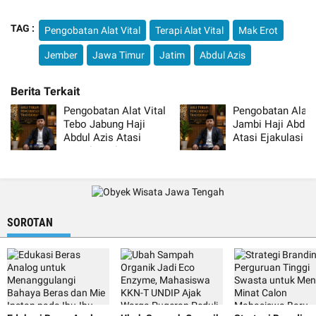
TAG :
Pengobatan Alat Vital
Terapi Alat Vital
Mak Erot
Jember
Jawa Timur
Jatim
Abdul Azis
Pengobatan Alat Vital
Pengobatan Alat V
Tebo Jabung Haji
Jambi Haji Abdul
Abdul Azis Atasi
Atasi Ejakulasi Di
Lemah Syahwat Resmi
Resmi
SOROTAN