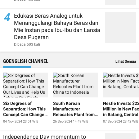
4
Edukasi Beras Analog untuk
Menanggulangi Bahaya Beras dan
Mie Instan pada Ibu-Ibu dan Lansia
Desa Pugeran
Dibaca 503 kali
GOENGLISH CHANNEL
Lihat Semua
Six Degrees of
South Korean
Nestle Invests $2
Separation: How This
Manufacturer
Million in New Fac
Concept Can Change
Relocates Plant from
in Batang, Central
Our Lives and Help Us
China to Indonesia
Java
04 Nov 2024 23:51 WIB
26 Sep 2024 14:49 WIB
07 Sep 2024 23:42 WIB
Achieve Our Goals
Independence Day momentum to