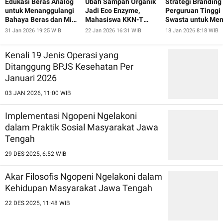
Edukasi Beras Analog
Ubah Sampah Organik
Strategi Branding
untuk Menanggulangi
Jadi Eco Enzyme,
Perguruan Tinggi
Bahaya Beras dan Mie
Mahasiswa KKN-T
Swasta untuk Men
Instan pada Ibu-Ibu
UNDIP Ajak Warga
Minat Calon
31 Jan 2026 19:25 WIB
22 Jan 2026 16:31 WIB
18 Jan 2026 8:18 WIB
dan Lansia Desa
Pugeran Peduli
Mahasiswa Baru
Pugeran
Lingkungan
Kenali 19 Jenis Operasi yang
Ditanggung BPJS Kesehatan Per
Januari 2026
03 JAN 2026, 11:00 WIB
Implementasi Ngopeni Ngelakoni
dalam Praktik Sosial Masyarakat Jawa
Tengah
29 DES 2025, 6:52 WIB
Akar Filosofis Ngopeni Ngelakoni dalam
Kehidupan Masyarakat Jawa Tengah
22 DES 2025, 11:48 WIB