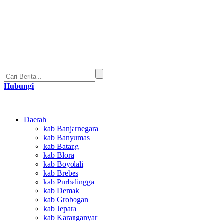
Hubungi
Daerah
kab Banjarnegara
kab Banyumas
kab Batang
kab Blora
kab Boyolali
kab Brebes
kab Purbalingga
kab Demak
kab Grobogan
kab Jepara
kab Karanganyar