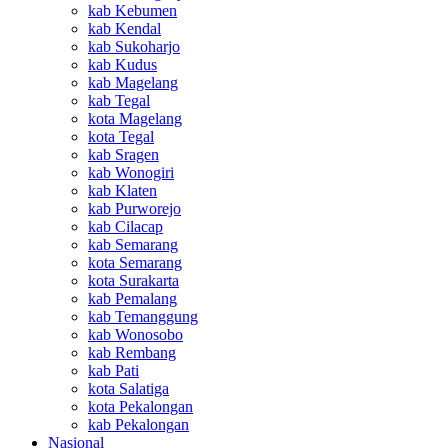
kab Kebumen
kab Kendal
kab Sukoharjo
kab Kudus
kab Magelang
kab Tegal
kota Magelang
kota Tegal
kab Sragen
kab Wonogiri
kab Klaten
kab Purworejo
kab Cilacap
kab Semarang
kota Semarang
kota Surakarta
kab Pemalang
kab Temanggung
kab Wonosobo
kab Rembang
kab Pati
kota Salatiga
kota Pekalongan
kab Pekalongan
Nasional