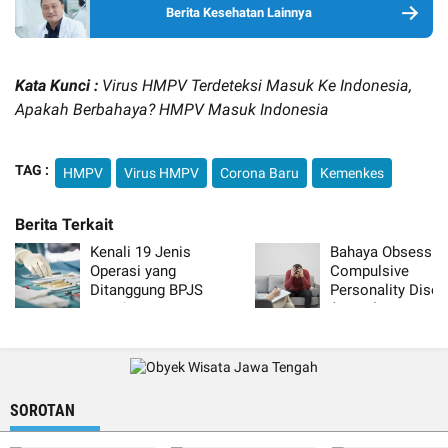
Berita Kesehatan Lainnya
Kata Kunci :
Virus HMPV Terdeteksi Masuk Ke Indonesia,
Apakah Berbahaya? HMPV Masuk Indonesia
TAG :
HMPV
Virus HMPV
Corona Baru
Kemenkes
Kenali 19 Jenis
Bahaya Obsessive
Operasi yang
Compulsive
Ditanggung BPJS
Personality Disor
Kesehatan Per Januari
(OCPD),
2026
Perfeksionisme y
Melelahkan
SOROTAN