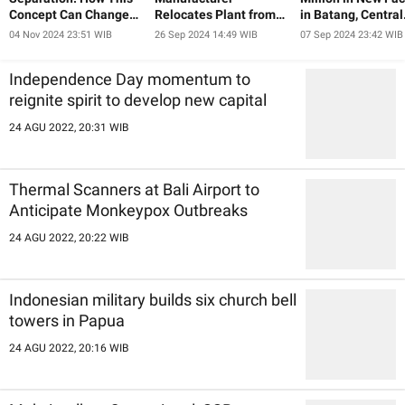
Concept Can Change
Relocates Plant from
in Batang, Central
Our Lives and Help Us
China to Indonesia
Java
04 Nov 2024 23:51 WIB
26 Sep 2024 14:49 WIB
07 Sep 2024 23:42 WIB
Achieve Our Goals
Independence Day momentum to
reignite spirit to develop new capital
24 AGU 2022, 20:31 WIB
Thermal Scanners at Bali Airport to
Anticipate Monkeypox Outbreaks
24 AGU 2022, 20:22 WIB
Indonesian military builds six church bell
towers in Papua
24 AGU 2022, 20:16 WIB