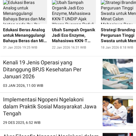
Edukasi Beras Analog
Ubah Sampah Organik
Strategi Branding
untuk Menanggulangi
Jadi Eco Enzyme,
Perguruan Tinggi
Bahaya Beras dan Mie
Mahasiswa KKN-T
Swasta untuk Men
Instan pada Ibu-Ibu
UNDIP Ajak Warga
Minat Calon
31 Jan 2026 19:25 WIB
22 Jan 2026 16:31 WIB
18 Jan 2026 8:18 WIB
dan Lansia Desa
Pugeran Peduli
Mahasiswa Baru
Pugeran
Lingkungan
Kenali 19 Jenis Operasi yang
Ditanggung BPJS Kesehatan Per
Januari 2026
03 JAN 2026, 11:00 WIB
Implementasi Ngopeni Ngelakoni
dalam Praktik Sosial Masyarakat Jawa
Tengah
29 DES 2025, 6:52 WIB