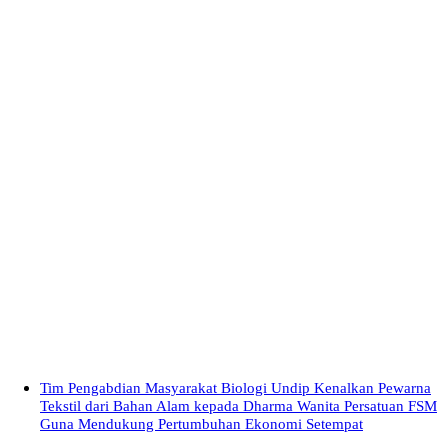
Tim Pengabdian Masyarakat Biologi Undip Kenalkan Pewarna
Tekstil dari Bahan Alam kepada Dharma Wanita Persatuan FSM
Guna Mendukung Pertumbuhan Ekonomi Setempat