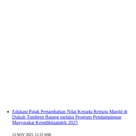
Edukasi Pajak Pertambahan Nilai Kepada Remaja Masjid di
Dukuh Tumbrep Batang melalui Program Pendampingan
Masyarakat Kemdiktisaintek 2025
13 NOV 2025, 12:25 WIB