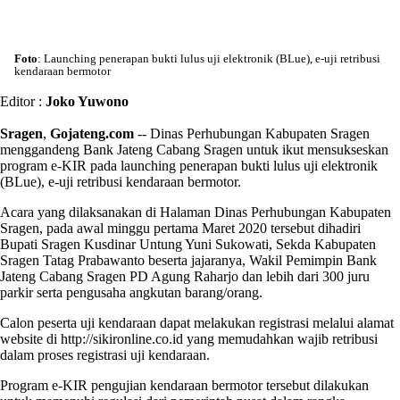
Foto
: Launching penerapan bukti lulus uji elektronik (BLue), e-uji retribusi
kendaraan bermotor
Editor :
Joko Yuwono
Sragen
,
Gojateng.com
-- Dinas Perhubungan Kabupaten Sragen
menggandeng Bank Jateng Cabang Sragen untuk ikut mensukseskan
program e-KIR pada launching penerapan bukti lulus uji elektronik
(BLue), e-uji retribusi kendaraan bermotor.
Acara yang dilaksanakan di Halaman Dinas Perhubungan Kabupaten
Sragen, pada awal minggu pertama Maret 2020 tersebut dihadiri
Bupati Sragen Kusdinar Untung Yuni Sukowati, Sekda Kabupaten
Sragen Tatag Prabawanto beserta jajaranya, Wakil Pemimpin Bank
Jateng Cabang Sragen PD Agung Raharjo dan lebih dari 300 juru
parkir serta pengusaha angkutan barang/orang.
Calon peserta uji kendaraan dapat melakukan registrasi melalui alamat
website di http://sikironline.co.id yang memudahkan wajib retribusi
dalam proses registrasi uji kendaraan.
Program e-KIR pengujian kendaraan bermotor tersebut dilakukan