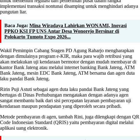
untuk memenuhi regulasi dari pemerintah pusat dalam rangka
implementasi transaksi nontunai disamping untuk menghindari adanya
pungutan liar.
Baca Juga:
Mina Wiradaya Lahirkan WONAMI, Inovasi
PPKO KSI FP UNS Antar Desa Wonorejo Bersinar di
Polokarto Tumoto Expo 2026...
Wakil Pemimpin Cabang Sragen PD Agung Raharjo mengharapkan
dengan dimulainya program e-KIR, maka para wajib retribusi yang
akan melakukan uji kendaraan bermotor dengan mudah membayar di
kantor Bank Jateng atau melalui internet banking Bank Jateng, ATM
Bank Jateng, mesin EDC Bank Jateng, ATM bersama dan agen duta
laku pandai Bank Jateng.
Ririn Puji Astuti sebagai agen duta laku pandai Bank Jateng yang
bertugas di Dinas Perhubungan mengatakan dengan adanya agen
sangat membantu baik dari sisi percepatan layanan pembayaran uji
kendaraan maupun pendapatan yang diperoleh secara pribadi.
Metode pembayaran di agen, tambah Rini, juga dilengkapi dengan QR
Code Indonesian Standard (QRIS) yaitu pembayaran digital melalui
aplikasi uang elektronik.