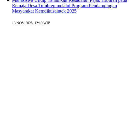
Mahasiswa Undip Tanamkan Kesadaran Pajak Hiburan pada
Remaja Desa Tumbrep melalui Program Pendampingan
Masyarakat Kemdiktisaintek 2025
13 NOV 2025, 12:10 WIB