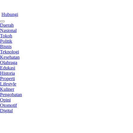
Hubungi
Daerah
Nasional
Tokoh
Politik
Bisnis
Teknologi
Kesehatan
Olahraga
Edukasi
Historia
Properti
Lifestyle
Kuliner
Pengobatan
Opini
Otomotif
Digital