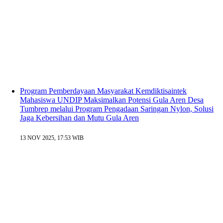
Program Pemberdayaan Masyarakat Kemdiktisaintek
Mahasiswa UNDIP Maksimalkan Potensi Gula Aren Desa
Tumbrep melalui Program Pengadaan Saringan Nylon, Solusi
Jaga Kebersihan dan Mutu Gula Aren
13 NOV 2025, 17:53 WIB