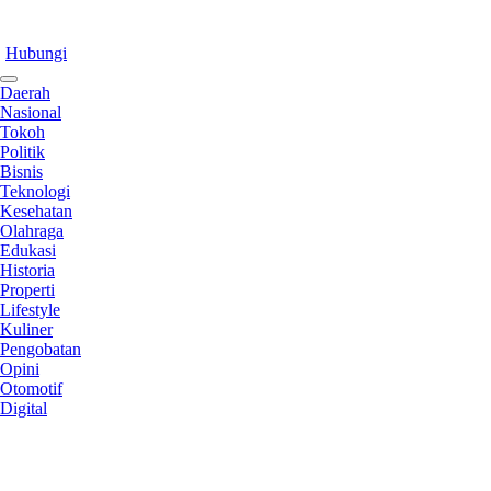
Hubungi
Daerah
Nasional
Tokoh
Politik
Bisnis
Teknologi
Kesehatan
Olahraga
Edukasi
Historia
Properti
Lifestyle
Kuliner
Pengobatan
Opini
Otomotif
Digital