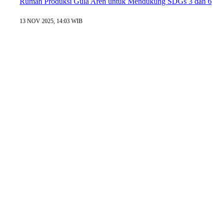
Rumah Produksi Gula Aren untuk Mendukung SDGs 3 dan 6
13 NOV 2025, 14:03 WIB