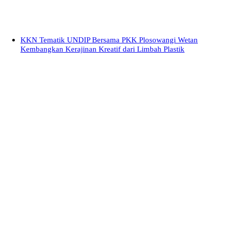
KKN Tematik UNDIP Bersama PKK Plosowangi Wetan
Kembangkan Kerajinan Kreatif dari Limbah Plastik