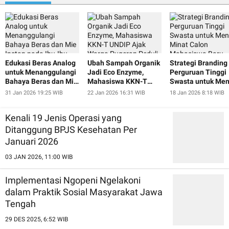
Edukasi Beras Analog
Ubah Sampah Organik
Strategi Branding
untuk Menanggulangi
Jadi Eco Enzyme,
Perguruan Tinggi
Bahaya Beras dan Mie
Mahasiswa KKN-T
Swasta untuk Men
Instan pada Ibu-Ibu
UNDIP Ajak Warga
Minat Calon
31 Jan 2026 19:25 WIB
22 Jan 2026 16:31 WIB
18 Jan 2026 8:18 WIB
dan Lansia Desa
Pugeran Peduli
Mahasiswa Baru
Pugeran
Lingkungan
Kenali 19 Jenis Operasi yang
Ditanggung BPJS Kesehatan Per
Januari 2026
03 JAN 2026, 11:00 WIB
Implementasi Ngopeni Ngelakoni
dalam Praktik Sosial Masyarakat Jawa
Tengah
29 DES 2025, 6:52 WIB