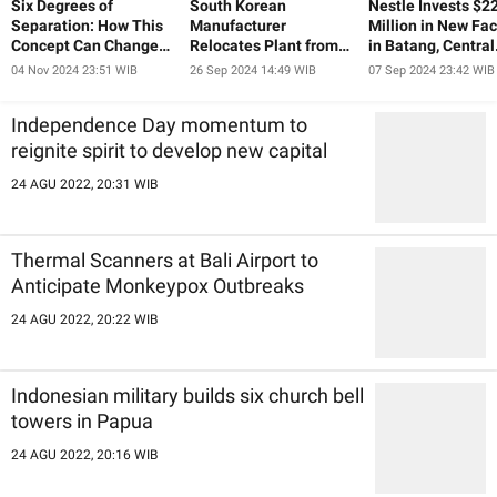
Six Degrees of
South Korean
Nestle Invests $2
Separation: How This
Manufacturer
Million in New Fac
Concept Can Change
Relocates Plant from
in Batang, Central
Our Lives and Help Us
China to Indonesia
Java
04 Nov 2024 23:51 WIB
26 Sep 2024 14:49 WIB
07 Sep 2024 23:42 WIB
Achieve Our Goals
Independence Day momentum to
reignite spirit to develop new capital
24 AGU 2022, 20:31 WIB
Thermal Scanners at Bali Airport to
Anticipate Monkeypox Outbreaks
24 AGU 2022, 20:22 WIB
Indonesian military builds six church bell
towers in Papua
24 AGU 2022, 20:16 WIB