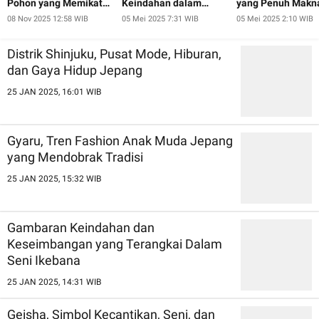
Pohon yang Memikat
Keindahan dalam
yang Penuh Makn
Hati
Ketidaksempurnaan
08 Nov 2025 12:58 WIB
05 Mei 2025 7:31 WIB
05 Mei 2025 2:10 WIB
ala Jepang
Distrik Shinjuku, Pusat Mode, Hiburan,
dan Gaya Hidup Jepang
25 JAN 2025, 16:01 WIB
Gyaru, Tren Fashion Anak Muda Jepang
yang Mendobrak Tradisi
25 JAN 2025, 15:32 WIB
Gambaran Keindahan dan
Keseimbangan yang Terangkai Dalam
Seni Ikebana
25 JAN 2025, 14:31 WIB
Geisha, Simbol Kecantikan, Seni, dan