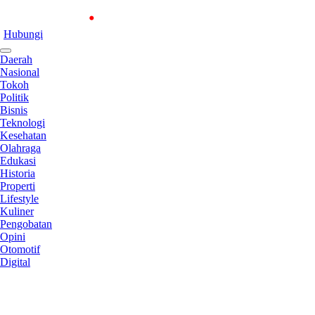
Hubungi
Daerah
Nasional
Tokoh
Politik
Bisnis
Teknologi
Kesehatan
Olahraga
Edukasi
Historia
Properti
Lifestyle
Kuliner
Pengobatan
Opini
Otomotif
Digital