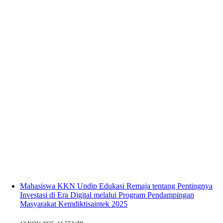
Mahasiswa KKN Undip Edukasi Remaja tentang Pentingnya
Investasi di Era Digital melalui Program Pendampingan
Masyarakat Kemdiktisaintek 2025