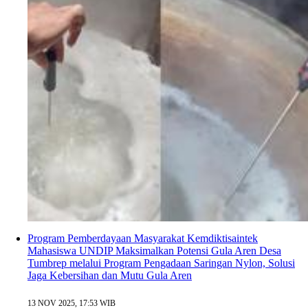
Program Pemberdayaan Masyarakat Kemdiktisaintek
Mahasiswa UNDIP Maksimalkan Potensi Gula Aren Desa
Tumbrep melalui Program Pengadaan Saringan Nylon, Solusi
Jaga Kebersihan dan Mutu Gula Aren
13 NOV 2025, 17:53 WIB