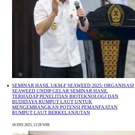
SEMINAR HASIL UKM-F SEAWEED 2025: ORGANISASI
SEAWEED UNDIP GELAR SEMINAR HASIL
TERHADAP PENELITIAN BIOTEKNOLOGI DAN
BUDIDAYA RUMPUT LAUT UNTUK
MENGEMBANGKAN POTENSI PEMANFAATAN
RUMPUT LAUT BERKELANJUTAN
18 DES 2025, 13:28 WIB