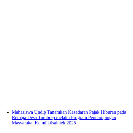
Mahasiswa Undip Tanamkan Kesadaran Pajak Hiburan pada
Remaja Desa Tumbrep melalui Program Pendampingan
Masyarakat Kemdiktisaintek 2025