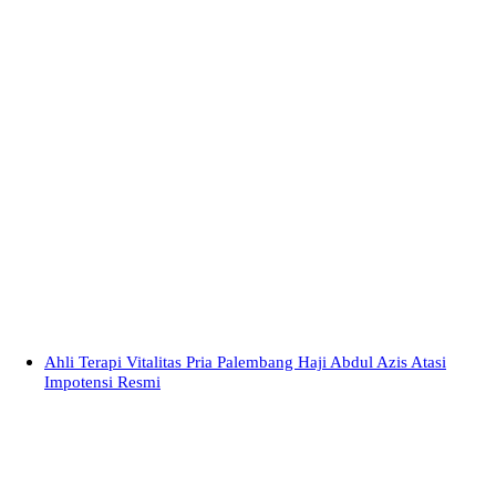
Ahli Terapi Vitalitas Pria Palembang Haji Abdul Azis Atasi
Impotensi Resmi