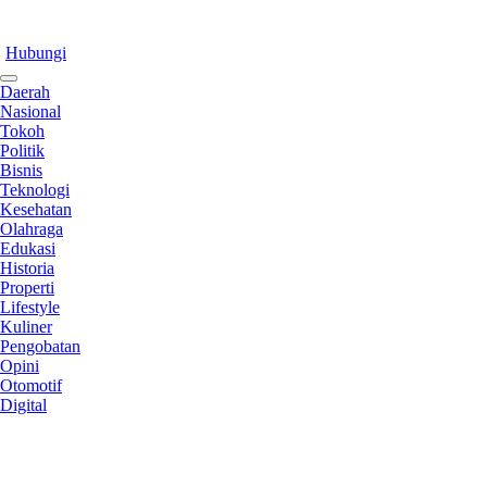
Hubungi
Daerah
Nasional
Tokoh
Politik
Bisnis
Teknologi
Kesehatan
Olahraga
Edukasi
Historia
Properti
Lifestyle
Kuliner
Pengobatan
Opini
Otomotif
Digital