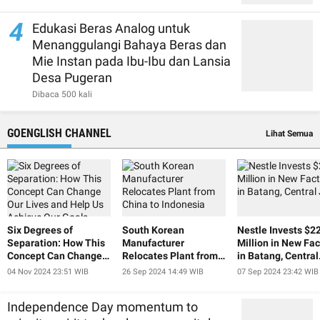
4
Edukasi Beras Analog untuk
Menanggulangi Bahaya Beras dan
Mie Instan pada Ibu-Ibu dan Lansia
Desa Pugeran
Dibaca 500 kali
GOENGLISH CHANNEL
Lihat Semua
Six Degrees of
South Korean
Nestle Invests $2
Separation: How This
Manufacturer
Million in New Fac
Concept Can Change
Relocates Plant from
in Batang, Central
Our Lives and Help Us
China to Indonesia
Java
04 Nov 2024 23:51 WIB
26 Sep 2024 14:49 WIB
07 Sep 2024 23:42 WIB
Achieve Our Goals
Independence Day momentum to