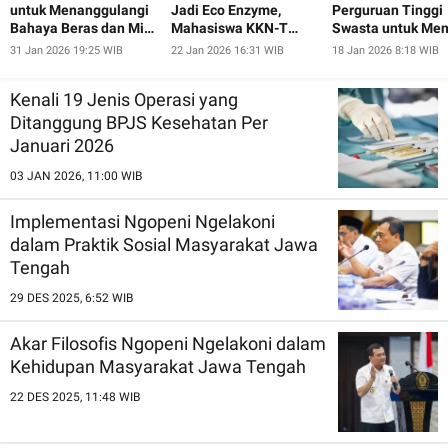
untuk Menanggulangi
Jadi Eco Enzyme,
Perguruan Tinggi
Bahaya Beras dan Mie
Mahasiswa KKN-T
Swasta untuk Men
Instan pada Ibu-Ibu
UNDIP Ajak Warga
Minat Calon
31 Jan 2026 19:25 WIB
22 Jan 2026 16:31 WIB
18 Jan 2026 8:18 WIB
dan Lansia Desa
Pugeran Peduli
Mahasiswa Baru
Pugeran
Lingkungan
Kenali 19 Jenis Operasi yang
Ditanggung BPJS Kesehatan Per
Januari 2026
03 JAN 2026, 11:00 WIB
Implementasi Ngopeni Ngelakoni
dalam Praktik Sosial Masyarakat Jawa
Tengah
29 DES 2025, 6:52 WIB
Akar Filosofis Ngopeni Ngelakoni dalam
Kehidupan Masyarakat Jawa Tengah
22 DES 2025, 11:48 WIB