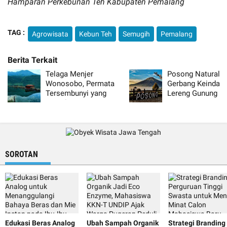
Hamparan Perkebunan Teh Kabupaten Pemalang
TAG :
Agrowisata
Kebun Teh
Semugih
Pemalang
Telaga Menjer
Posong Natural P
Wonosobo, Permata
Gerbang Keindaha
Tersembunyi yang
Lereng Gunung S
Memikat
Temanggung
SOROTAN
Edukasi Beras Analog
Ubah Sampah Organik
Strategi Branding