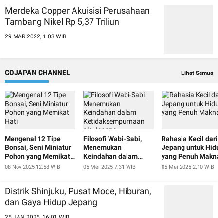
Merdeka Copper Akuisisi Perusahaan
Tambang Nikel Rp 5,37 Triliun
29 MAR 2022, 1:03 WIB
GOJAPAN CHANNEL
Lihat Semua
Mengenal 12 Tipe
Filosofi Wabi-Sabi,
Rahasia Kecil dari
Bonsai, Seni Miniatur
Menemukan
Jepang untuk Hid
Pohon yang Memikat
Keindahan dalam
yang Penuh Makn
Hati
Ketidaksempurnaan
08 Nov 2025 12:58 WIB
05 Mei 2025 7:31 WIB
05 Mei 2025 2:10 WIB
ala Jepang
Distrik Shinjuku, Pusat Mode, Hiburan,
dan Gaya Hidup Jepang
25 JAN 2025, 16:01 WIB