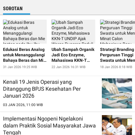
SOROTAN
Edukasi Beras Analog
Ubah Sampah Organik
Strategi Branding
untuk Menanggulangi
Jadi Eco Enzyme,
Perguruan Tinggi
Bahaya Beras dan Mie
Mahasiswa KKN-T
Swasta untuk Men
Instan pada Ibu-Ibu
UNDIP Ajak Warga
Minat Calon
31 Jan 2026 19:25 WIB
22 Jan 2026 16:31 WIB
18 Jan 2026 8:18 WIB
dan Lansia Desa
Pugeran Peduli
Mahasiswa Baru
Pugeran
Lingkungan
Kenali 19 Jenis Operasi yang
Ditanggung BPJS Kesehatan Per
Januari 2026
03 JAN 2026, 11:00 WIB
Implementasi Ngopeni Ngelakoni
dalam Praktik Sosial Masyarakat Jawa
Tengah