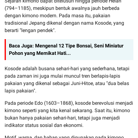
Sejarah kimono dapat ditelusuri hingga periode Heian
(794–1185), meskipun bentuk awalnya jauh berbeda
dengan kimono modern. Pada masa itu, pakaian
tradisional Jepang dikenal dengan nama Kosode, yang
berarti "lengan pendek".
Baca Juga:
Mengenal 12 Tipe Bonsai, Seni Miniatur
Pohon yang Memikat Hati...
Kosode adalah busana sehari-hari yang sederhana, tetapi
pada zaman ini juga mulai muncul tren berlapis-lapis
pakaian yang dikenal sebagai Juni-Hitoe, atau "dua belas
lapis pakaian".
Pada periode Edo (1603–1868), kosode berevolusi menjadi
kimono seperti yang kita kenal sekarang. Saat itu, kimono
bukan hanya pakaian sehari-hari, tetapi juga menjadi
indikator status sosial dan ekonomi.
Motif, warna, dan bahan yang digunakan pada kimono