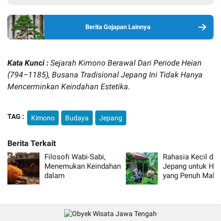
Berita Gojapan Lainnya
Kata Kunci :
Sejarah Kimono Berawal Dari Periode Heian
(794–1185), Busana Tradisional Jepang Ini Tidak Hanya
Mencerminkan Keindahan Estetika.
TAG :
Kimono
Budaya
Jepang
Filosofi Wabi-Sabi,
Rahasia Kecil dar
Menemukan Keindahan
Jepang untuk Hid
dalam
yang Penuh Makn
Ketidaksempurnaan
ala Jepang