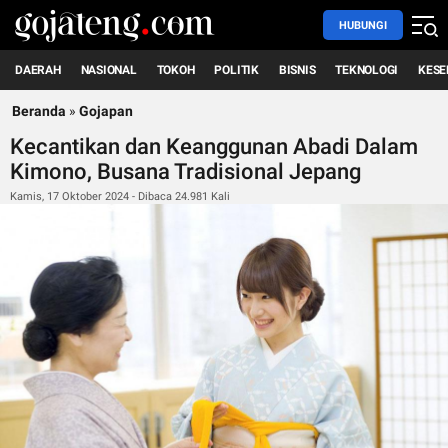
HUBUNGI
DAERAH
NASIONAL
TOKOH
POLITIK
BISNIS
TEKNOLOGI
KESE
Beranda
»
Gojapan
Kecantikan dan Keanggunan Abadi Dalam
Kimono, Busana Tradisional Jepang
Kamis, 17 Oktober 2024 - Dibaca 24.981 Kali