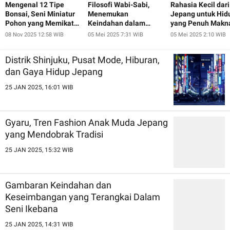
Mengenal 12 Tipe
Filosofi Wabi-Sabi,
Rahasia Kecil dari
Bonsai, Seni Miniatur
Menemukan
Jepang untuk Hid
Pohon yang Memikat
Keindahan dalam
yang Penuh Makn
Hati
Ketidaksempurnaan
08 Nov 2025 12:58 WIB
05 Mei 2025 7:31 WIB
05 Mei 2025 2:10 WIB
ala Jepang
Distrik Shinjuku, Pusat Mode, Hiburan,
dan Gaya Hidup Jepang
25 JAN 2025, 16:01 WIB
Gyaru, Tren Fashion Anak Muda Jepang
yang Mendobrak Tradisi
25 JAN 2025, 15:32 WIB
Gambaran Keindahan dan
Keseimbangan yang Terangkai Dalam
Seni Ikebana
25 JAN 2025, 14:31 WIB