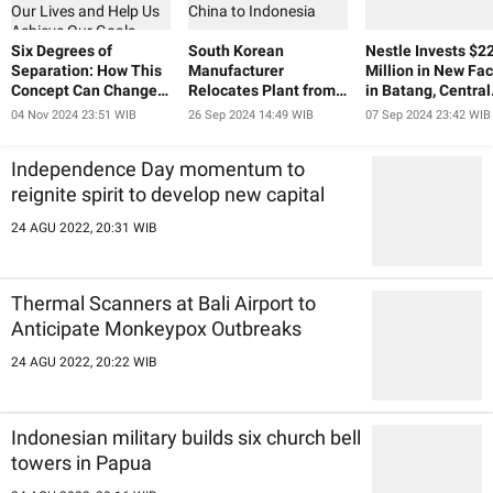
Six Degrees of
South Korean
Nestle Invests $2
Separation: How This
Manufacturer
Million in New Fac
Concept Can Change
Relocates Plant from
in Batang, Central
Our Lives and Help Us
China to Indonesia
Java
04 Nov 2024 23:51 WIB
26 Sep 2024 14:49 WIB
07 Sep 2024 23:42 WIB
Achieve Our Goals
Independence Day momentum to
reignite spirit to develop new capital
24 AGU 2022, 20:31 WIB
Thermal Scanners at Bali Airport to
Anticipate Monkeypox Outbreaks
24 AGU 2022, 20:22 WIB
Indonesian military builds six church bell
towers in Papua