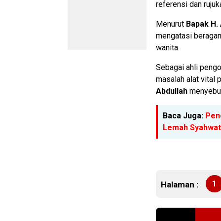
referensi dan ruju
Menurut
Bapak H. 
mengatasi beragam 
wanita.
Sebagai ahli peng
masalah alat vital
Abdullah
menyebut
Baca Juga:
Peng
Lemah Syahwat 
1
Halaman :