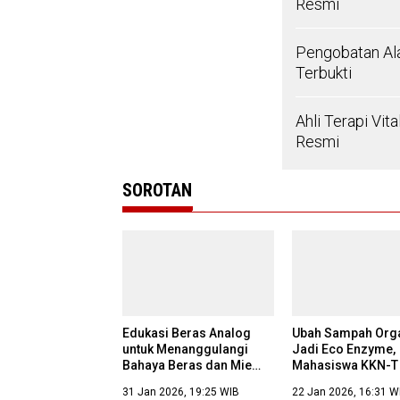
Resmi
Pengobatan Ala
Terbukti
Ahli Terapi Vit
Resmi
SOROTAN
Edukasi Beras Analog
Ubah Sampah Org
untuk Menanggulangi
Jadi Eco Enzyme,
Bahaya Beras dan Mie
Mahasiswa KKN-T
Instan pada Ibu-Ibu dan
Ajak Warga Puger
31 Jan 2026, 19:25 WIB
22 Jan 2026, 16:31 W
Lansia Desa Pugeran
Peduli Lingkungan