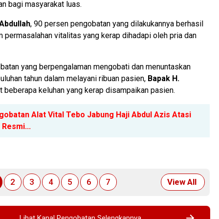
kan bagi masyarakat luas.
Abdullah
, 90 persen pengobatan yang dilakukannya berhasil
permasalahan vitalitas yang kerap dihadapi oleh pria dan
obatan yang berpengalaman mengobati dan menuntaskan
 puluhan tahun dalam melayani ribuan pasien,
Bapak H.
 beberapa keluhan yang kerap disampaikan pasien.
obatan Alat Vital Tebo Jabung Haji Abdul Azis Atasi
Resmi...
2
3
4
5
6
7
View All
Lihat Kanal Pengobatan Selengkapnya