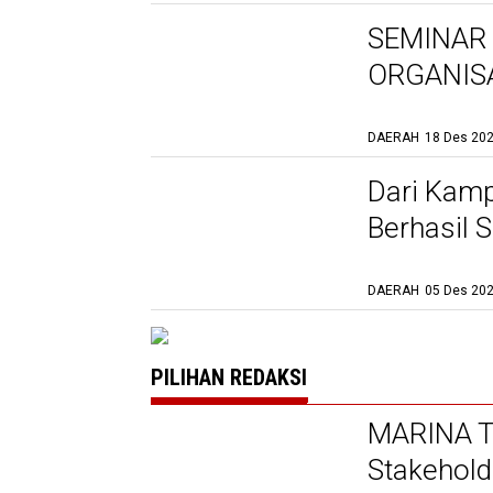
SEMINAR 
ORGANIS
HASIL TE
DAERAH
18 Des 202
DAN BUD
MENGEMB
Dari Kamp
RUMPUT 
Berhasil 
Masyarak
DAERAH
05 Des 202
PILIHAN REDAKSI
MARINA Ta
Stakehold