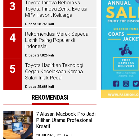
Toyota Innova Reborn vs
3
Toyota Innova Zenix, Evolusi
MPV Favorit Keluarga
Indonesia
Dibaca 28.743 kali
Rekomendasi Merek Sepeda
4
Listrik Paling Populer di
Indonesia
Dibaca 27.826 kali
Toyota Hadirkan Teknologi
5
Cegah Kecelakaan Karena
Salah Injak Pedal
Dibaca 25.683 kali
REKOMENDASI
7 Alasan Macbook Pro Jadi
Pilihan Utama Profesional
Kreatif
20 Jul 2026, 12:13 WIB