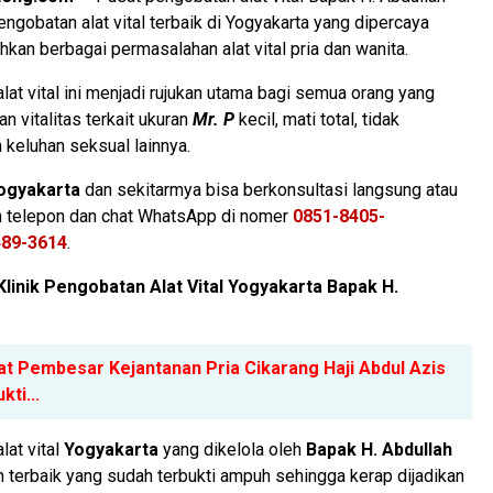
engobatan alat vital terbaik di Yogyakarta yang dipercaya
n berbagai permasalahan alat vital pria dan wanita.
alat vital ini menjadi rujukan utama bagi semua orang yang
 vitalitas terkait ukuran
Mr. P
kecil, mati total, tidak
n keluhan seksual lainnya.
ogyakarta
dan sekitarmya bisa berkonsultasi langsung atau
 telepon dan chat WhatsApp di nomer
0851-8405-
489-3614
.
linik Pengobatan Alat Vital Yogyakarta Bapak H.
at Pembesar Kejantanan Pria Cikarang Haji Abdul Azis
ti...
lat vital
Yogyakarta
yang dikelola oleh
Bapak H.
Abdullah
terbaik yang sudah terbukti ampuh sehingga kerap dijadikan