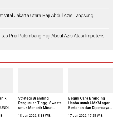
t Vital Jakarta Utara Haji Abdul Azis Langsung
alitas Pria Palembang Haji Abdul Azis Atasi Impotensi
anik
Strategi Branding
Begini Cara Branding
Perguruan Tinggi Swasta
Usaha untuk UMKM agar
 UNDIP
untuk Menarik Minat
Bertahan dan Dipercaya
an
Calon Mahasiswa Baru
di Era Digital
IB
18 Jan 2026, 8:18 WIB
17 Jan 2026, 17:25 WIB