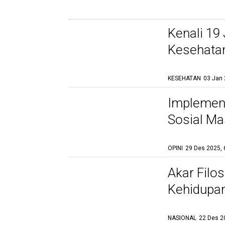
Kenali 19
Kesehatan
KESEHATAN
03 Jan 
Gelar Bukan Lagi
Jaminan, Human Skills
Implement
Kini Jadi Mata Uang
Termahal di Dunia Kerja
Sosial Ma
08 Jan 2026, 20:57 WIB
OPINI
29 Des 2025, 
Akar Filo
Kehidupa
NASIONAL
22 Des 2