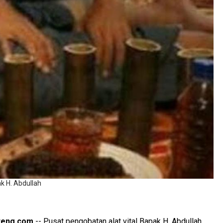
ak H. Abdullah
teng.com
-- Pusat pengobatan alat vital Bapak H. Abdullah