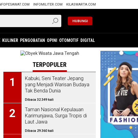
NFOPESAWAT.COM
INFOMILITER.COM
KILASWARTA.COM
HUBUNGI
E
KULINER
PENGOBATAN
OPINI
OTOMOTIF
DIGITAL
TERPOPULER
Kabuki, Seni Teater Jepang
1
yang Menjadi Warisan Budaya
Tak Benda Dunia
Dibaca 32.349 kali
Taman Nasional Kepulauan
2
Karimunjawa, Surga Tropis di
Laut Jawa
Dibaca 29.360 kali