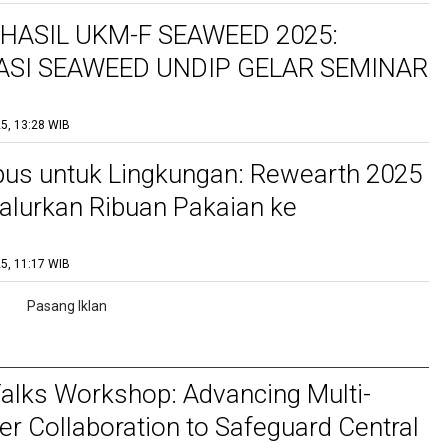
HASIL UKM-F SEAWEED 2025:
ASI SEAWEED UNDIP GELAR SEMINAR
RHADAP PENELITIAN BIOTEKNOLOGI
5, 13:28 WIB
IDAYA RUMPUT LAUT UNTUK
ANGKAN POTENSI PEMANFAATAN
us untuk Lingkungan: Rewearth 2025
LAUT BERKELANJUTAN
Salurkan Ribuan Pakaian ke
at
5, 11:17 WIB
lks Workshop: Advancing Multi-
er Collaboration to Safeguard Central