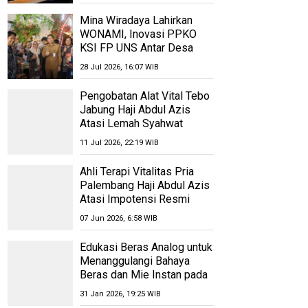
Mina Wiradaya Lahirkan
WONAMI, Inovasi PPKO
KSI FP UNS Antar Desa
Wonorejo Bersinar di
28 Jul 2026, 16:07 WIB
Polokarto Tumoto Expo
2026
Pengobatan Alat Vital Tebo
Jabung Haji Abdul Azis
Atasi Lemah Syahwat
Resmi
11 Jul 2026, 22:19 WIB
Ahli Terapi Vitalitas Pria
Palembang Haji Abdul Azis
Atasi Impotensi Resmi
07 Jun 2026, 6:58 WIB
Edukasi Beras Analog untuk
Menanggulangi Bahaya
Beras dan Mie Instan pada
Ibu-Ibu dan Lansia Desa
31 Jan 2026, 19:25 WIB
Pugeran