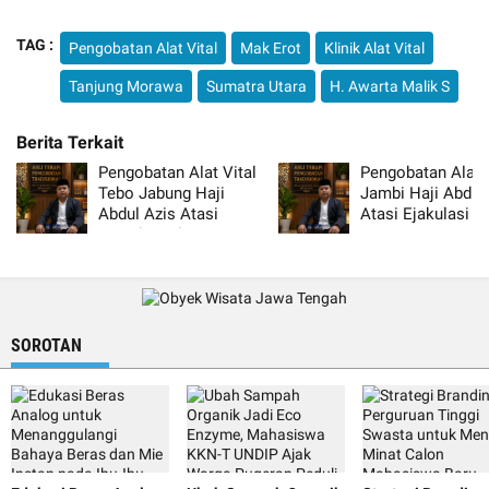
TAG :
Pengobatan Alat Vital
Mak Erot
Klinik Alat Vital
Tanjung Morawa
Sumatra Utara
H. Awarta Malik S
Pengobatan Alat Vital
Pengobatan Alat V
Tebo Jabung Haji
Jambi Haji Abdul
Abdul Azis Atasi
Atasi Ejakulasi Di
Lemah Syahwat Resmi
Resmi
SOROTAN