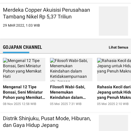
Merdeka Copper Akuisisi Perusahaan
Tambang Nikel Rp 5,37 Triliun
29 MAR 2022, 1:03 WIB
GOJAPAN CHANNEL
Lihat Semua
Mengenal 12 Tipe
Filosofi Wabi-Sabi,
Rahasia Kecil dari
Bonsai, Seni Miniatur
Menemukan
Jepang untuk Hid
Pohon yang Memikat
Keindahan dalam
yang Penuh Makn
Hati
Ketidaksempurnaan
08 Nov 2025 12:58 WIB
05 Mei 2025 7:31 WIB
05 Mei 2025 2:10 WIB
ala Jepang
Distrik Shinjuku, Pusat Mode, Hiburan,
dan Gaya Hidup Jepang