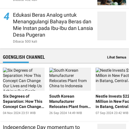
4
Edukasi Beras Analog untuk
Menanggulangi Bahaya Beras dan
Mie Instan pada Ibu-Ibu dan Lansia
Desa Pugeran
Dibaca 500 kali
GOENGLISH CHANNEL
Lihat Semua
Six Degrees of
South Korean
Nestle Invests $2
Separation: How This
Manufacturer
Million in New Fac
Concept Can Change
Relocates Plant from
in Batang, Central
Our Lives and Help Us
China to Indonesia
Java
04 Nov 2024 23:51 WIB
26 Sep 2024 14:49 WIB
07 Sep 2024 23:42 WIB
Achieve Our Goals
Independence Day momentum to