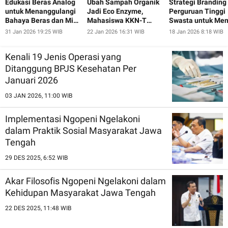
Edukasi Beras Analog
Ubah Sampah Organik
Strategi Branding
untuk Menanggulangi
Jadi Eco Enzyme,
Perguruan Tinggi
Bahaya Beras dan Mie
Mahasiswa KKN-T
Swasta untuk Men
Instan pada Ibu-Ibu
UNDIP Ajak Warga
Minat Calon
31 Jan 2026 19:25 WIB
22 Jan 2026 16:31 WIB
18 Jan 2026 8:18 WIB
dan Lansia Desa
Pugeran Peduli
Mahasiswa Baru
Pugeran
Lingkungan
Kenali 19 Jenis Operasi yang
Ditanggung BPJS Kesehatan Per
Januari 2026
03 JAN 2026, 11:00 WIB
Implementasi Ngopeni Ngelakoni
dalam Praktik Sosial Masyarakat Jawa
Tengah
29 DES 2025, 6:52 WIB
Akar Filosofis Ngopeni Ngelakoni dalam
Kehidupan Masyarakat Jawa Tengah
22 DES 2025, 11:48 WIB