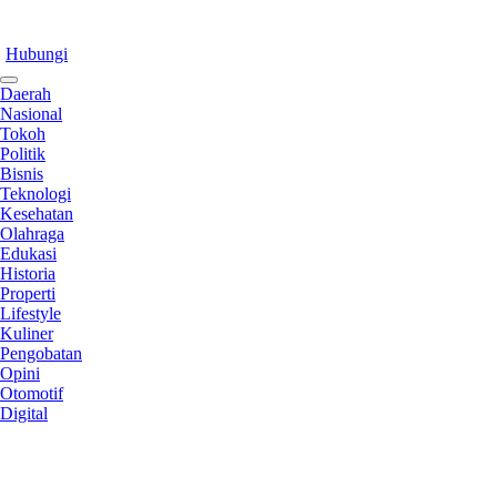
Hubungi
Daerah
Nasional
Tokoh
Politik
Bisnis
Teknologi
Kesehatan
Olahraga
Edukasi
Historia
Properti
Lifestyle
Kuliner
Pengobatan
Opini
Otomotif
Digital