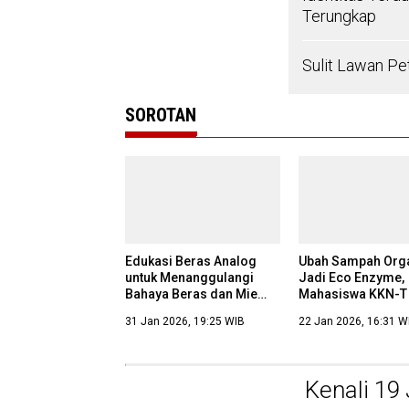
Terungkap
Sulit Lawan Pe
SOROTAN
Edukasi Beras Analog
Ubah Sampah Org
untuk Menanggulangi
Jadi Eco Enzyme,
Bahaya Beras dan Mie
Mahasiswa KKN-T
Instan pada Ibu-Ibu dan
Ajak Warga Puger
31 Jan 2026, 19:25 WIB
22 Jan 2026, 16:31 W
Lansia Desa Pugeran
Peduli Lingkungan
Kenali 19