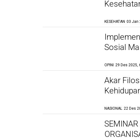
Kesehatan
KESEHATAN
03 Jan 
Gelar Bukan Lagi
Jaminan, Human Skills
Implement
Kini Jadi Mata Uang
Termahal di Dunia Kerja
Sosial Ma
08 Jan 2026, 20:57 WIB
OPINI
29 Des 2025, 
Akar Filo
Kehidupa
NASIONAL
22 Des 2
SEMINAR 
ORGANIS