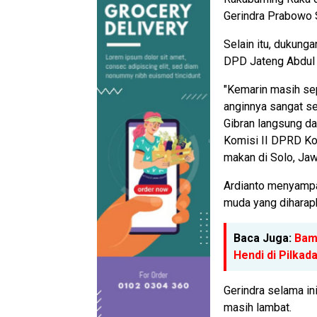
Gerindra Prabowo 
Selain itu, dukung
DPD Jateng Abdul
"Kemarin masih se
anginnya sangat s
Gibran langsung d
Komisi II DPRD Kot
makan di Solo, Ja
Ardianto menyampa
muda yang diharap
Baca Juga:
Bam
Hendi di Pilkad
Gerindra selama i
masih lambat.