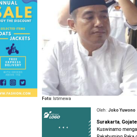
Foto
: Istimewa
Oleh :
Joko Yuwono
Surakarta
,
Gojat
Kuswinarno mengat
Rakabuming Raka d