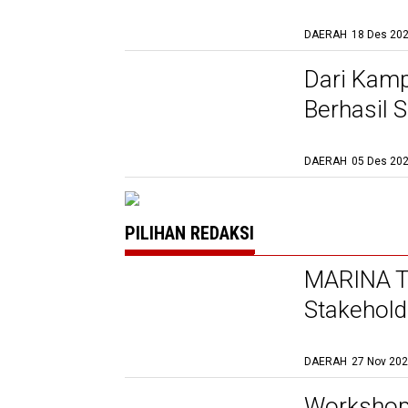
HASIL TE
DAERAH
18 Des 202
DAN BUD
MENGEMB
Dari Kamp
RUMPUT 
Berhasil 
Masyarak
DAERAH
05 Des 202
PILIHAN REDAKSI
MARINA Ta
Stakehold
Java`s Mi
DAERAH
27 Nov 202
Workshop