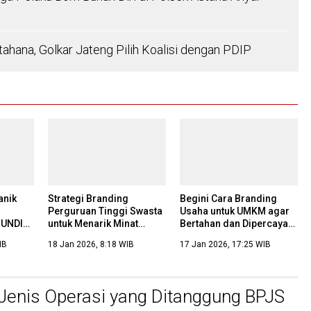
tahana, Golkar Jateng Pilih Koalisi dengan PDIP
anik
Strategi Branding
Begini Cara Branding
Perguruan Tinggi Swasta
Usaha untuk UMKM agar
 UNDIP
untuk Menarik Minat
Bertahan dan Dipercaya
an
Calon Mahasiswa Baru
di Era Digital
IB
18 Jan 2026, 8:18 WIB
17 Jan 2026, 17:25 WIB
 Jenis Operasi yang Ditanggung BPJS