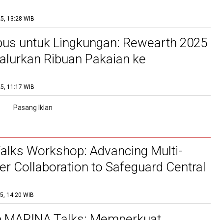
RHADAP PENELITIAN BIOTEKNOLOGI
5, 13:28 WIB
IDAYA RUMPUT LAUT UNTUK
ANGKAN POTENSI PEMANFAATAN
us untuk Lingkungan: Rewearth 2025
LAUT BERKELANJUTAN
Salurkan Ribuan Pakaian ke
at
5, 11:17 WIB
lks Workshop: Advancing Multi-
er Collaboration to Safeguard Central
grant Fishers from Exploitation
5, 14:20 WIB
 MARINA Talks: Memperkuat