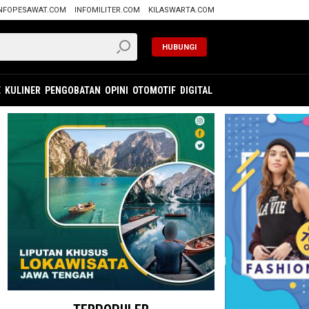
NFOPESAWAT.COM
INFOMILITER.COM
KILASWARTA.COM
HUBUNGI
E
KULINER
PENGOBATAN
OPINI
OTOMOTIF
DIGITAL