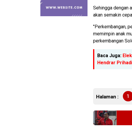
Sehingga dengan a
akan semakin cepa
"Perkembangan, pe
memimpin anak mud
perkembangan Solo 
Baca Juga:
Ele
Hendrar Prihad
1
Halaman :