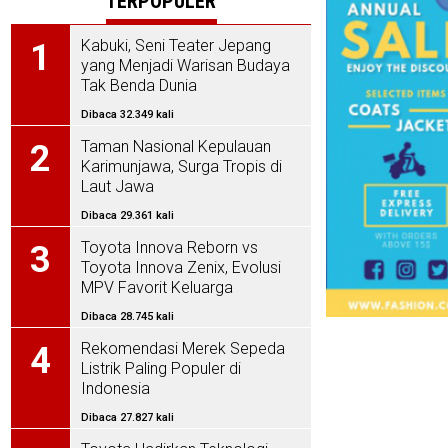
TERPOPULER
Kabuki, Seni Teater Jepang
1
yang Menjadi Warisan Budaya
Tak Benda Dunia
Dibaca 32.349 kali
Taman Nasional Kepulauan
2
Karimunjawa, Surga Tropis di
Laut Jawa
Dibaca 29.361 kali
Toyota Innova Reborn vs
3
Toyota Innova Zenix, Evolusi
MPV Favorit Keluarga
Indonesia
Dibaca 28.745 kali
Rekomendasi Merek Sepeda
4
Listrik Paling Populer di
Indonesia
Dibaca 27.827 kali