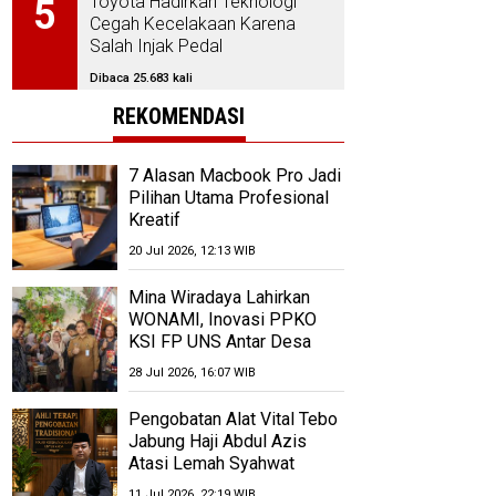
Toyota Hadirkan Teknologi
5
Cegah Kecelakaan Karena
Salah Injak Pedal
Dibaca 25.683 kali
REKOMENDASI
7 Alasan Macbook Pro Jadi
Pilihan Utama Profesional
Kreatif
20 Jul 2026, 12:13 WIB
Mina Wiradaya Lahirkan
WONAMI, Inovasi PPKO
KSI FP UNS Antar Desa
Wonorejo Bersinar di
28 Jul 2026, 16:07 WIB
Polokarto Tumoto Expo
2026
Pengobatan Alat Vital Tebo
Jabung Haji Abdul Azis
Atasi Lemah Syahwat
Resmi
11 Jul 2026, 22:19 WIB