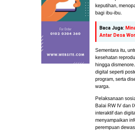
keputihan, menopa
bagi ibu-ibu.
Baca Juga:
Min
Antar Desa Won
Sementara itu, unt
kesehatan reprodu
hingga dismenore.
digital seperti po
program, serta di
warga.
Pelaksanaan sosial
Balai RW IV dan I
interaktif dan dig
menyampaikan info
perempuan dewasa