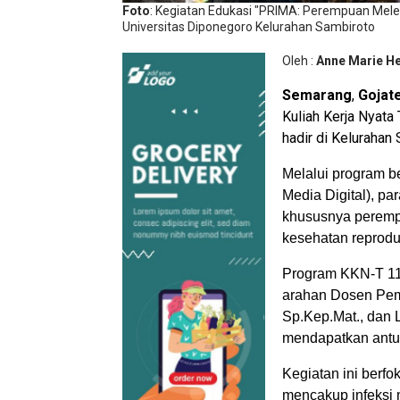
Foto
: Kegiatan Edukasi "PRIMA: Perempuan Melek
Universitas Diponegoro Kelurahan Sambiroto
Oleh :
Anne Marie He
Semarang
,
Gojat
Kuliah Kerja Nyata
hadir di Keluraha
Melalui program 
Media Digital), 
khususnya peremp
kesehatan reprodu
Program KKN-T 11
arahan Dosen Pem
Sp.Kep.Mat., dan L
mendapatkan antus
Kegiatan ini berf
mencakup infeksi m