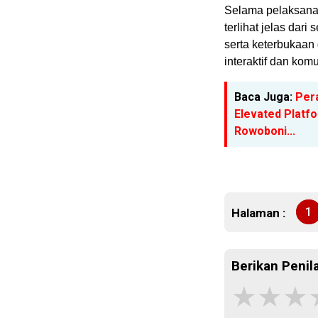
Selama pelaksana
terlihat jelas da
serta keterbukaan
interaktif dan ko
Baca Juga:
Per
Elevated Platf
Rowoboni...
1
Halaman :
Berikan Penila
★
★
★