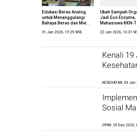
Edukasi Beras Analog
Ubah Sampah Org
untuk Menanggulangi
Jadi Eco Enzyme,
Bahaya Beras dan Mie
Mahasiswa KKN-T
Instan pada Ibu-Ibu dan
Ajak Warga Puger
31 Jan 2026, 19:25 WIB
22 Jan 2026, 16:31 W
Lansia Desa Pugeran
Peduli Lingkungan
Kenali 19
Kesehatan
KESEHATAN
03 Jan 
Gelar Bukan Lagi
Jaminan, Human Skills
Implement
Kini Jadi Mata Uang
Termahal di Dunia Kerja
Sosial Ma
08 Jan 2026, 20:57 WIB
OPINI
29 Des 2025, 