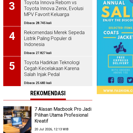
Toyota Innova Reborn vs
3
Toyota Innova Zenix, Evolusi
MPV Favorit Keluarga
Indonesia
Dibaca 28.745 kali
Rekomendasi Merek Sepeda
4
Listrik Paling Populer di
Indonesia
Dibaca 27.827 kali
Toyota Hadirkan Teknologi
5
Cegah Kecelakaan Karena
Salah Injak Pedal
Dibaca 25.683 kali
REKOMENDASI
7 Alasan Macbook Pro Jadi
Pilihan Utama Profesional
Kreatif
20 Jul 2026, 12:13 WIB