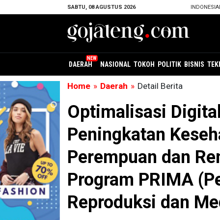
SABTU, 08 AGUSTUS 2026
INDONESI
DAERAH
NASIONAL
TOKOH
POLITIK
BISNIS
TEK
Home
»
Daerah
»
Detail Berita
Optimalisasi Digita
Peningkatan Keseh
Perempuan dan Rem
Program PRIMA (P
Reproduksi dan Med