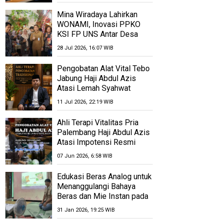
Mina Wiradaya Lahirkan
WONAMI, Inovasi PPKO
KSI FP UNS Antar Desa
Wonorejo Bersinar di
28 Jul 2026, 16:07 WIB
Polokarto Tumoto Expo
2026
Pengobatan Alat Vital Tebo
Jabung Haji Abdul Azis
Atasi Lemah Syahwat
Resmi
11 Jul 2026, 22:19 WIB
Ahli Terapi Vitalitas Pria
Palembang Haji Abdul Azis
Atasi Impotensi Resmi
07 Jun 2026, 6:58 WIB
Edukasi Beras Analog untuk
Menanggulangi Bahaya
Beras dan Mie Instan pada
Ibu-Ibu dan Lansia Desa
31 Jan 2026, 19:25 WIB
Pugeran