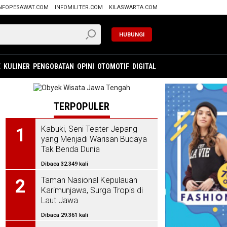
NFOPESAWAT.COM
INFOMILITER.COM
KILASWARTA.COM
HUBUNGI
E
KULINER
PENGOBATAN
OPINI
OTOMOTIF
DIGITAL
TERPOPULER
Kabuki, Seni Teater Jepang
1
yang Menjadi Warisan Budaya
Tak Benda Dunia
Dibaca 32.349 kali
Taman Nasional Kepulauan
2
Karimunjawa, Surga Tropis di
Laut Jawa
Dibaca 29.361 kali