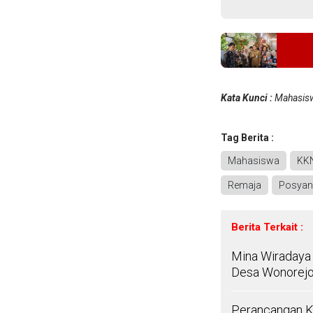
Kata Kunci :
Mahasisw
Tag Berita :
Mahasiswa
KK
Remaja
Posya
Berita Terkait :
Mina Wiradaya
Desa Wonorejo
Perancangan K