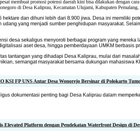
sat membuat promosi potensi daerah kini bisa dilakukan dengan cara ya
ponegoro di Desa Kaliprau, Kecamatan Ulujami, Kabupaten Pemalang,
 hektare dan dihuni lebih dari 8.900 jiwa. Desa ini memiliki p
n udang yang menjadi sumber penghidupan masyarakat. Selain i
ensi desa sekaligus menyoroti berbagai program yang mereka 
digitalisasi aset desa, hingga pemberdayaan UMKM berbasis p
litas tantangan yang dihadapi Desa Kaliprau, mulai dari masal
ki demikian, semangat masyarakat bersama dukungan mahasisw
KSI FP UNS Antar Desa Wonorejo Bersinar di Polokarto Tumot
kaligus dokumentasi penting bagi Desa Kaliprau dalam memperk
 Elevated Platform dengan Pendekatan Waterfront Design di De