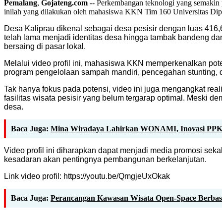
Pemalang
,
Gojateng.com
-- Perkembangan teknologi yang semakin pe
inilah yang dilakukan oleh mahasiswa KKN Tim 160 Universitas Di
Desa Kaliprau dikenal sebagai desa pesisir dengan luas 416,6
telah lama menjadi identitas desa hingga tambak bandeng da
bersaing di pasar lokal.
Melalui video profil ini, mahasiswa KKN memperkenalkan pot
program pengelolaan sampah mandiri, pencegahan stunting, 
Tak hanya fokus pada potensi, video ini juga mengangkat rea
fasilitas wisata pesisir yang belum tergarap optimal. Mes
desa.
Baca Juga:
Mina Wiradaya Lahirkan WONAMI, Inovasi PPKO 
Video profil ini diharapkan dapat menjadi media promosi se
kesadaran akan pentingnya pembangunan berkelanjutan.
Link video profil: https://youtu.be/QmgjeUxOkak
Baca Juga:
Perancangan Kawasan Wisata Open-Space Berbasis