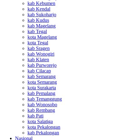
kab Kebumen
kab Kendal
kab Sukoharjo
kab Kudus
kab Magelang
kab Tegal
kota Magelang
kota Tegal
kab Sragen
kab Wonogiri
kab Klaten
kab Purworejo
kab Cilacap
kab Semarang
kota Semarang
kota Surakarta
kab Pemalang
kab Temanggung
kab Wonosobo
kab Rembang
kab Pati
kota Salatiga
kota Pekalongan
kab Pekalongan
Nasional