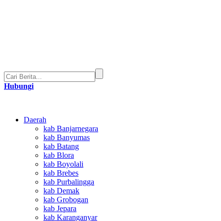
Hubungi
Daerah
kab Banjarnegara
kab Banyumas
kab Batang
kab Blora
kab Boyolali
kab Brebes
kab Purbalingga
kab Demak
kab Grobogan
kab Jepara
kab Karanganyar