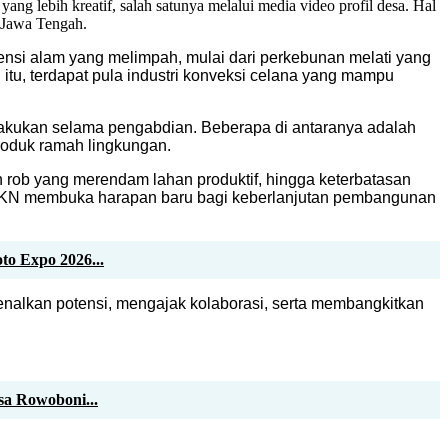
ng lebih kreatif, salah satunya melalui media video profil desa. Hal
 Jawa Tengah.
otensi alam yang melimpah, mulai dari perkebunan melati yang
tu, terdapat pula industri konveksi celana yang mampu
lakukan selama pengabdian. Beberapa di antaranya adalah
roduk ramah lingkungan.
ah rob yang merendam lahan produktif, hingga keterbatasan
a KKN membuka harapan baru bagi keberlanjutan pembangunan
o Expo 2026...
enalkan potensi, mengajak kolaborasi, serta membangkitkan
sa Rowoboni...