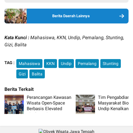
Berita Daerah Lainnya
Kata Kunci :
Mahasiswa, KKN, Undip, Pemalang, Stunting,
Gizi, Balita
TAG :
Mahasiswa
KKN
Undip
Pemalang
Stunting
Gizi
Balita
Perancangan Kawasan
Tim Pengabdian
Wisata Open-Space
Masyarakat Biolo
Berbasis Elevated
Undip Kenalkan
Platform dengan
Pewarna Tekstil d
Pendekatan Waterfront
Bahan Alam kepa
Design di Desa
Dharma Wanita
Rowoboni
Persatuan FSM G