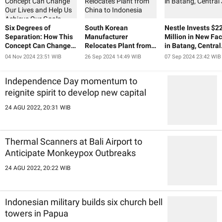
Six Degrees of
South Korean
Nestle Invests $2
Separation: How This
Manufacturer
Million in New Fac
Concept Can Change
Relocates Plant from
in Batang, Central
Our Lives and Help Us
China to Indonesia
Java
04 Nov 2024 23:51 WIB
26 Sep 2024 14:49 WIB
07 Sep 2024 23:42 WIB
Achieve Our Goals
Independence Day momentum to
reignite spirit to develop new capital
24 AGU 2022, 20:31 WIB
Thermal Scanners at Bali Airport to
Anticipate Monkeypox Outbreaks
24 AGU 2022, 20:22 WIB
Indonesian military builds six church bell
towers in Papua