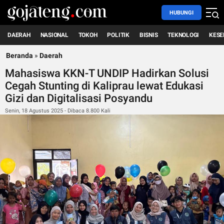
HUBUNGI
DAERAH
NASIONAL
TOKOH
POLITIK
BISNIS
TEKNOLOGI
KESE
Beranda
»
Daerah
Mahasiswa KKN-T UNDIP Hadirkan Solusi
Cegah Stunting di Kaliprau lewat Edukasi
Gizi dan Digitalisasi Posyandu
Senin, 18 Agustus 2025 - Dibaca 8.800 Kali