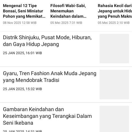
Mengenal 12 Tipe
Filosofi Wabi-Sabi,
Rahasia Kecil dari
Bonsai, Seni Miniatur
Menemukan
Jepang untuk Hid
Pohon yang Memikat
Keindahan dalam
yang Penuh Makn
Hati
Ketidaksempurnaan
08 Nov 2025 12:58 WIB
05 Mei 2025 7:31 WIB
05 Mei 2025 2:10 WIB
ala Jepang
Distrik Shinjuku, Pusat Mode, Hiburan,
dan Gaya Hidup Jepang
25 JAN 2025, 16:01 WIB
Gyaru, Tren Fashion Anak Muda Jepang
yang Mendobrak Tradisi
25 JAN 2025, 15:32 WIB
Gambaran Keindahan dan
Keseimbangan yang Terangkai Dalam
Seni Ikebana
25 JAN 2025, 14:31 WIB