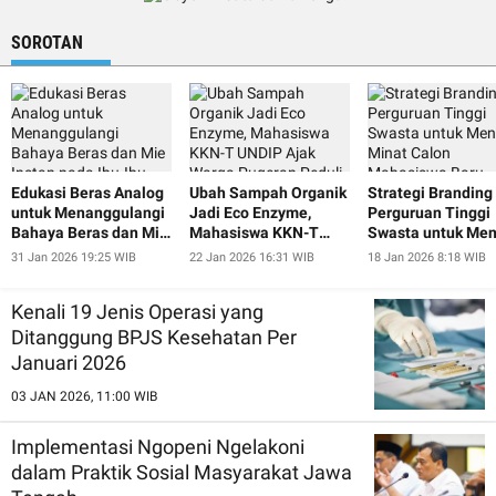
Mendukung
Pertumbuhan Ek
SOROTAN
Setempat
Edukasi Beras Analog
Ubah Sampah Organik
Strategi Branding
untuk Menanggulangi
Jadi Eco Enzyme,
Perguruan Tinggi
Bahaya Beras dan Mie
Mahasiswa KKN-T
Swasta untuk Men
Instan pada Ibu-Ibu
UNDIP Ajak Warga
Minat Calon
31 Jan 2026 19:25 WIB
22 Jan 2026 16:31 WIB
18 Jan 2026 8:18 WIB
dan Lansia Desa
Pugeran Peduli
Mahasiswa Baru
Pugeran
Lingkungan
Kenali 19 Jenis Operasi yang
Ditanggung BPJS Kesehatan Per
Januari 2026
03 JAN 2026, 11:00 WIB
Implementasi Ngopeni Ngelakoni
dalam Praktik Sosial Masyarakat Jawa