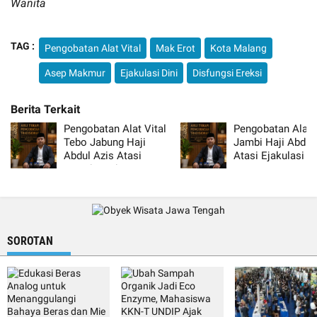
Wanita
TAG :
Pengobatan Alat Vital
Mak Erot
Kota Malang
Asep Makmur
Ejakulasi Dini
Disfungsi Ereksi
Pengobatan Alat Vital
Pengobatan Alat V
Tebo Jabung Haji
Jambi Haji Abdul
Abdul Azis Atasi
Atasi Ejakulasi Di
Lemah Syahwat Resmi
Resmi
SOROTAN