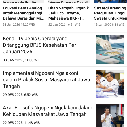
Edukasi Beras Analog
Ubah Sampah Organik
Strategi Branding
untuk Menanggulangi
Jadi Eco Enzyme,
Perguruan Tinggi
Bahaya Beras dan Mie
Mahasiswa KKN-T
Swasta untuk Men
Instan pada Ibu-Ibu
UNDIP Ajak Warga
Minat Calon
31 Jan 2026 19:25 WIB
22 Jan 2026 16:31 WIB
18 Jan 2026 8:18 WIB
dan Lansia Desa
Pugeran Peduli
Mahasiswa Baru
Pugeran
Lingkungan
Kenali 19 Jenis Operasi yang
Ditanggung BPJS Kesehatan Per
Januari 2026
03 JAN 2026, 11:00 WIB
Implementasi Ngopeni Ngelakoni
dalam Praktik Sosial Masyarakat Jawa
Tengah
29 DES 2025, 6:52 WIB
Akar Filosofis Ngopeni Ngelakoni dalam
Kehidupan Masyarakat Jawa Tengah
22 DES 2025, 11:48 WIB