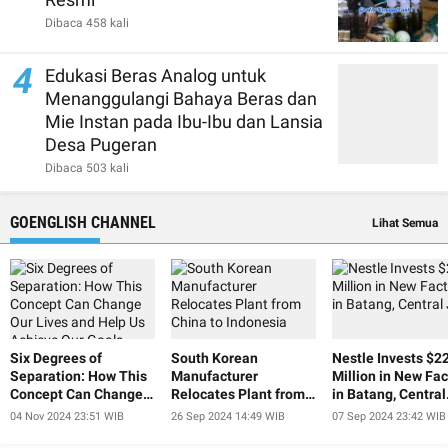
Dibaca 458 kali
4
Edukasi Beras Analog untuk
Menanggulangi Bahaya Beras dan
Mie Instan pada Ibu-Ibu dan Lansia
Desa Pugeran
Dibaca 503 kali
GOENGLISH CHANNEL
Lihat Semua
Six Degrees of
South Korean
Nestle Invests $2
Separation: How This
Manufacturer
Million in New Fac
Concept Can Change
Relocates Plant from
in Batang, Central
Our Lives and Help Us
China to Indonesia
Java
04 Nov 2024 23:51 WIB
26 Sep 2024 14:49 WIB
07 Sep 2024 23:42 WIB
Achieve Our Goals