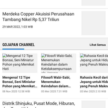
Merdeka Copper Akuisisi Perusahaan
Tambang Nikel Rp 5,37 Triliun
29 MAR 2022, 1:03 WIB
GOJAPAN CHANNEL
Lihat Semua
Mengenal 12 Tipe
Filosofi Wabi-Sabi,
Rahasia Kecil dari
Bonsai, Seni Miniatur
Menemukan
Jepang untuk Hid
Pohon yang Memikat
Keindahan dalam
yang Penuh Makn
Hati
Ketidaksempurnaan
08 Nov 2025 12:58 WIB
05 Mei 2025 7:31 WIB
05 Mei 2025 2:10 WIB
ala Jepang
Distrik Shinjuku, Pusat Mode, Hiburan,