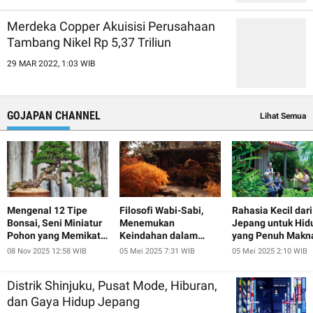
Merdeka Copper Akuisisi Perusahaan
Tambang Nikel Rp 5,37 Triliun
29 MAR 2022, 1:03 WIB
GOJAPAN CHANNEL
Lihat Semua
Mengenal 12 Tipe
Filosofi Wabi-Sabi,
Rahasia Kecil dari
Bonsai, Seni Miniatur
Menemukan
Jepang untuk Hid
Pohon yang Memikat
Keindahan dalam
yang Penuh Makn
Hati
Ketidaksempurnaan
08 Nov 2025 12:58 WIB
05 Mei 2025 7:31 WIB
05 Mei 2025 2:10 WIB
ala Jepang
Distrik Shinjuku, Pusat Mode, Hiburan,
dan Gaya Hidup Jepang