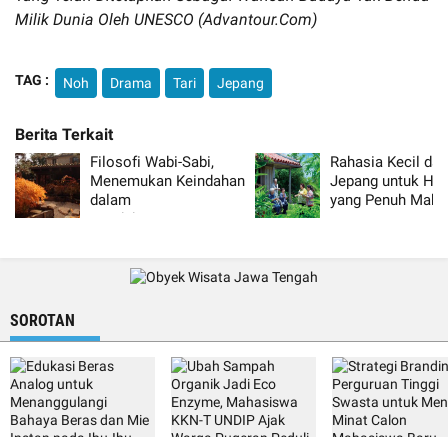
Milik Dunia Oleh UNESCO (advantour.com)
TAG :
Noh
Drama
Tari
Jepang
Filosofi Wabi-Sabi,
Rahasia Kecil dar
Menemukan Keindahan
Jepang untuk Hid
dalam
yang Penuh Makn
Ketidaksempurnaan
ala Jepang
SOROTAN