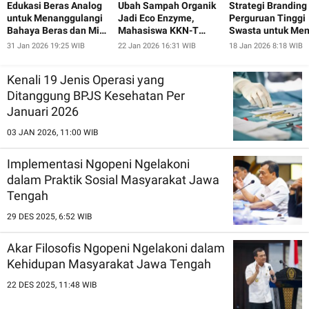
Edukasi Beras Analog
Ubah Sampah Organik
Strategi Branding
untuk Menanggulangi
Jadi Eco Enzyme,
Perguruan Tinggi
Bahaya Beras dan Mie
Mahasiswa KKN-T
Swasta untuk Men
Instan pada Ibu-Ibu
UNDIP Ajak Warga
Minat Calon
31 Jan 2026 19:25 WIB
22 Jan 2026 16:31 WIB
18 Jan 2026 8:18 WIB
dan Lansia Desa
Pugeran Peduli
Mahasiswa Baru
Pugeran
Lingkungan
Kenali 19 Jenis Operasi yang
Ditanggung BPJS Kesehatan Per
Januari 2026
03 JAN 2026, 11:00 WIB
Implementasi Ngopeni Ngelakoni
dalam Praktik Sosial Masyarakat Jawa
Tengah
29 DES 2025, 6:52 WIB
Akar Filosofis Ngopeni Ngelakoni dalam
Kehidupan Masyarakat Jawa Tengah
22 DES 2025, 11:48 WIB