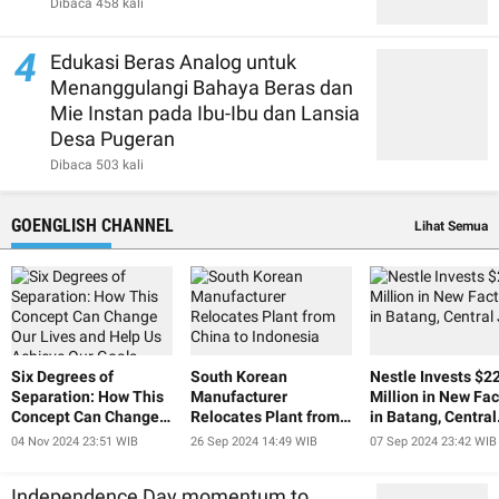
Dibaca 458 kali
4
Edukasi Beras Analog untuk
Menanggulangi Bahaya Beras dan
Mie Instan pada Ibu-Ibu dan Lansia
Desa Pugeran
Dibaca 503 kali
GOENGLISH CHANNEL
Lihat Semua
Six Degrees of
South Korean
Nestle Invests $2
Separation: How This
Manufacturer
Million in New Fac
Concept Can Change
Relocates Plant from
in Batang, Central
Our Lives and Help Us
China to Indonesia
Java
04 Nov 2024 23:51 WIB
26 Sep 2024 14:49 WIB
07 Sep 2024 23:42 WIB
Achieve Our Goals
Independence Day momentum to