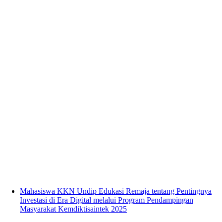
Mahasiswa KKN Undip Edukasi Remaja tentang Pentingnya
Investasi di Era Digital melalui Program Pendampingan
Masyarakat Kemdiktisaintek 2025