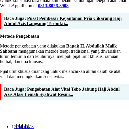
Untuk konsultasi bisa dilakukan melalui sambungan telepon atau chat
WhatsApp di nomer
0813-8026-8908
.
Baca Juga:
Pusat Pembesar Kejantanan Pria Cikarang Haji
Abdul Azis Langsung Terbukti...
Metode Pengobatan
Metode pengobatan yang dilakukan
Bapak H. Abdullah Malik
Sahbana
menggunakan metode terapi tradisional yang diwariskan
turun-temurun dari leluhurnya, meliputi pijat urut khusus, ramuan
herbal, dan doa khusus.
Pijat urut khusus dirancang untuk melancarkan aliran darah ke alat
vital dan meningkatkan sensitivitas.
Baca Juga:
Pengobatan Alat Vital Tebo Jabung Haji Abdul
Azis Atasi Lemah Syahwat Resmi...
1
2
3
4
5
6
7
8