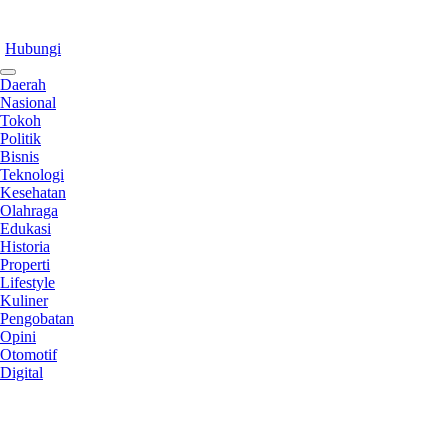
Hubungi
Daerah
Nasional
Tokoh
Politik
Bisnis
Teknologi
Kesehatan
Olahraga
Edukasi
Historia
Properti
Lifestyle
Kuliner
Pengobatan
Opini
Otomotif
Digital