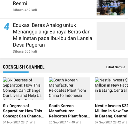
Resmi
Dibaca 462 kali
4
Edukasi Beras Analog untuk
Menanggulangi Bahaya Beras dan
Mie Instan pada Ibu-Ibu dan Lansia
Desa Pugeran
Dibaca 506 kali
GOENGLISH CHANNEL
Lihat Semua
Six Degrees of
South Korean
Nestle Invests $2
Separation: How This
Manufacturer
Million in New Fac
Concept Can Change
Relocates Plant from
in Batang, Central
Our Lives and Help Us
China to Indonesia
Java
04 Nov 2024 23:51 WIB
26 Sep 2024 14:49 WIB
07 Sep 2024 23:42 WIB
Achieve Our Goals