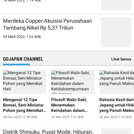
18 MAR 2022, 1:19 WIB
Merdeka Copper Akuisisi Perusahaan
Tambang Nikel Rp 5,37 Triliun
29 MAR 2022, 1:03 WIB
GOJAPAN CHANNEL
Lihat Semua
Mengenal 12 Tipe
Filosofi Wabi-Sabi,
Rahasia Kecil dari
Bonsai, Seni Miniatur
Menemukan
Jepang untuk Hid
Pohon yang Memikat
Keindahan dalam
yang Penuh Makn
Hati
Ketidaksempurnaan
08 Nov 2025 12:58 WIB
05 Mei 2025 7:31 WIB
05 Mei 2025 2:10 WIB
ala Jepang
Distrik Shinjuku, Pusat Mode, Hiburan,