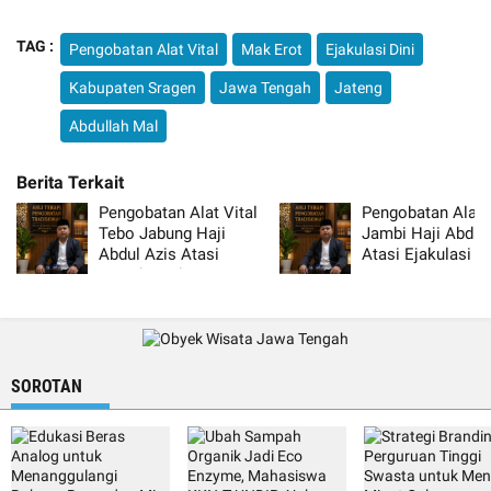
TAG :
Pengobatan Alat Vital
Mak Erot
Ejakulasi Dini
Kabupaten Sragen
Jawa Tengah
Jateng
Abdullah Mal
Pengobatan Alat Vital
Pengobatan Alat V
Tebo Jabung Haji
Jambi Haji Abdul
Abdul Azis Atasi
Atasi Ejakulasi Di
Lemah Syahwat Resmi
Resmi
SOROTAN