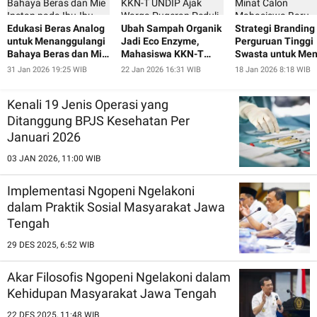
Edukasi Beras Analog
Ubah Sampah Organik
Strategi Branding
untuk Menanggulangi
Jadi Eco Enzyme,
Perguruan Tinggi
Bahaya Beras dan Mie
Mahasiswa KKN-T
Swasta untuk Men
Instan pada Ibu-Ibu
UNDIP Ajak Warga
Minat Calon
31 Jan 2026 19:25 WIB
22 Jan 2026 16:31 WIB
18 Jan 2026 8:18 WIB
dan Lansia Desa
Pugeran Peduli
Mahasiswa Baru
Pugeran
Lingkungan
Kenali 19 Jenis Operasi yang
Ditanggung BPJS Kesehatan Per
Januari 2026
03 JAN 2026, 11:00 WIB
Implementasi Ngopeni Ngelakoni
dalam Praktik Sosial Masyarakat Jawa
Tengah
29 DES 2025, 6:52 WIB
Akar Filosofis Ngopeni Ngelakoni dalam
Kehidupan Masyarakat Jawa Tengah
22 DES 2025, 11:48 WIB