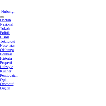
Hubungi
Daerah
Nasional
Tokoh
Politik
Bisnis
Teknologi
Kesehatan
Olahraga
Edukasi
Historia
Properti
Lifestyle
Kuliner
Pengobatan
Opini
Otomotif
Digital