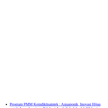
Program PMM Kemdiktisaintek : Aquaponik, Inovasi Hijau