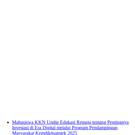
Mahasiswa KKN Undip Edukasi Remaja tentang Pentingnya
Investasi di Era Digital melalui Program Pendampingan
Masyarakat Kemdiktisaintek 2025