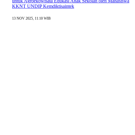
untuk Agroekowisata Edukasi Anak Sekolah oleh Mahasiswa
KKNT UNDIP Kemdiktisaintek
13 NOV 2025, 11:10 WIB