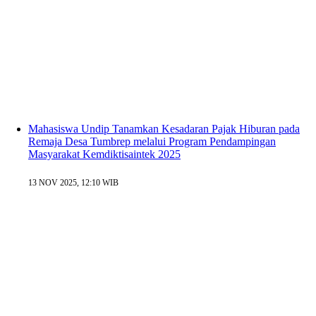
Mahasiswa Undip Tanamkan Kesadaran Pajak Hiburan pada
Remaja Desa Tumbrep melalui Program Pendampingan
Masyarakat Kemdiktisaintek 2025
13 NOV 2025, 12:10 WIB