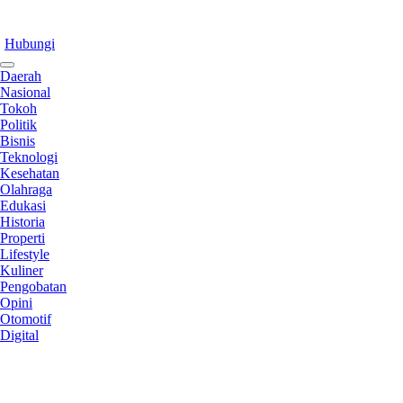
Hubungi
Daerah
Nasional
Tokoh
Politik
Bisnis
Teknologi
Kesehatan
Olahraga
Edukasi
Historia
Properti
Lifestyle
Kuliner
Pengobatan
Opini
Otomotif
Digital