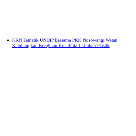
KKN Tematik UNDIP Bersama PKK Plosowangi Wetan
Kembangkan Kerajinan Kreatif dari Limbah Plastik